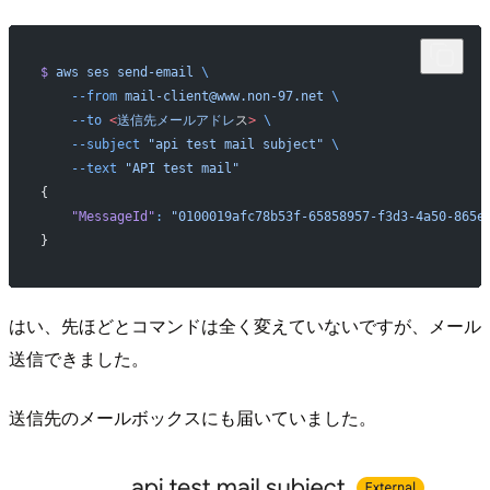
$
 aws
 ses
 send-email
 \
    --from
 mail-client@www.non-97.net
 \
    --to
 <
送信先メールアドレ
ス
>
 \
    --subject
 "api test mail subject"
 \
    --text
 "API test mail"
{
    "MessageId"
:
 "0100019afc78b53f-65858957-f3d3-4a50-865e
}
はい、先ほどとコマンドは全く変えていないですが、メール
送信できました。
送信先のメールボックスにも届いていました。