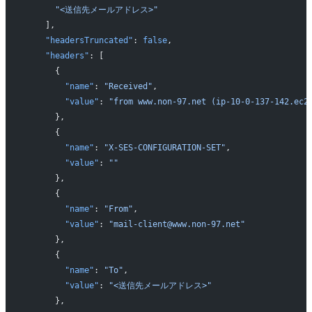
      "<送信先メールアドレス>"
    ],
    "headersTruncated"
: 
false
,
    "headers"
: [
      {
        "name"
: 
"Received"
,
        "value"
: 
"from www.non-97.net (ip-10-0-137-142.ec
      },
      {
        "name"
: 
"X-SES-CONFIGURATION-SET"
,
        "value"
: 
""
      },
      {
        "name"
: 
"From"
,
        "value"
: 
"mail-client@www.non-97.net"
      },
      {
        "name"
: 
"To"
,
        "value"
: 
"<送信先メールアドレス>"
      },