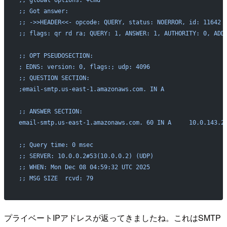
;; Got answer:
;; ->>HEADER<<- opcode: QUERY, status: NOERROR, id: 11642
;; flags: qr rd ra; QUERY: 1, ANSWER: 1, AUTHORITY: 0, ADD
;; OPT PSEUDOSECTION:
; EDNS: version: 0, flags:; udp: 4096
;; QUESTION SECTION:
;email-smtp.us-east-1.amazonaws.com. IN A
;; ANSWER SECTION:
email-smtp.us-east-1.amazonaws.com. 60 IN A     10.0.143.2
;; Query time: 0 msec
;; SERVER: 10.0.0.2#53(10.0.0.2) (UDP)
;; WHEN: Mon Dec 08 04:59:32 UTC 2025
;; MSG SIZE  rcvd: 79
プライベートIPアドレスが返ってきましたね。これはSMTP