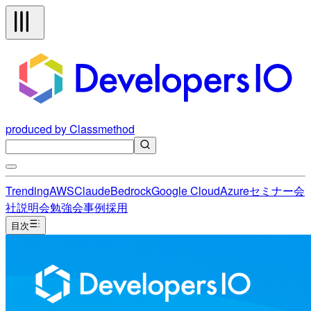
produced by Classmethod
Trending
AWS
Claude
Bedrock
Google Cloud
Azure
セミナー
会
社説明会
勉強会
事例
採用
目次