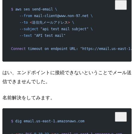
$
 aws
 ses
 send-email
 \
    --from
 mail-client@www.non-97.net
 \
    --to
 <
送信先メールアドレ
ス
>
 \
    --subject
 "api test mail subject"
 \
    --text
 "API test mail"
Connect
 timeout
 on
 endpoint
 URL:
 "https://email.us-east-1.
はい、エンドポイントに接続できないということでメール送
信できませんでした。
名前解決をしてみます。
$
 dig
 email.us-east-1.amazonaws.com