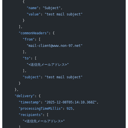
      {
        "name"
: 
"Subject"
,
        "value"
: 
"test mail subject"
      }
    ],
    "commonHeaders"
: {
      "from"
: [
        "mail-client@www.non-97.net"
      ],
      "to"
: [
        "<送信先メールアドレス>"
      ],
      "subject"
: 
"test mail subject"
    }
  },
  "delivery"
: {
    "timestamp"
: 
"2025-12-08T05:14:10.368Z"
,
    "processingTimeMillis"
: 
925
,
    "recipients"
: [
      "<送信先メールアドレス>"
    ],