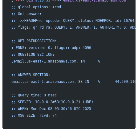
; 
<<
>>
 DiG
 9.18.33
 <<
>>
 email.us-east-1.amazonaws.com
;; global options: +cmd
;; Got answer:
;; ->>HEADER<<- opcode: QUERY, status: NOERROR, id: 16764
;; flags: qr rd ra; QUERY: 1, ANSWER: 1, AUTHORITY: 0, ADD
;; OPT PSEUDOSECTION:
; EDNS: version: 0, flags:; udp: 4096
;; QUESTION SECTION:
;email.us-east-1.amazonaws.com. IN      A
;; ANSWER SECTION:
email.us-east-1.amazonaws.com. 38 IN    A       44.209.116
;; Query time: 0 msec
;; SERVER: 10.0.0.2#53(10.0.0.2) (UDP)
;; WHEN: Mon Dec 08 05:30:46 UTC 2025
;; MSG SIZE  rcvd: 74