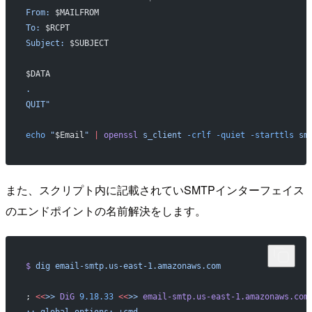
From: 
$MAILFROM
To: 
$RCPT
Subject: 
$SUBJECT
$DATA
.
QUIT"
echo
 "
$Email
"
 |
 openssl
 s_client
 -crlf
 -quiet
 -starttls
 sm
また、スクリプト内に記載されていSMTPインターフェイス
のエンドポイントの名前解決をします。
$
 dig
 email-smtp.us-east-1.amazonaws.com
; 
<<
>>
 DiG
 9.18.33
 <<
>>
 email-smtp.us-east-1.amazonaws.com
;; global options: +cmd