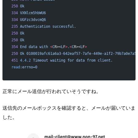
250
 Ok
334
 VXNlcm5hbWU6
334
 UGFzc3dvcmQ6
235
 Authentication
 successful.
250
 Ok
250
 Ok
354
 End
 data
 with
 <
C
R><
L
F
>
.
<
C
R><
L
F
>
250
 Ok
 0100019afc61a6a3-642eaf57-7afe-449e-a1f2-79b7a0e7a5
451
 4.4.2
 Timeout
 waiting
 for
 data
 from
 client.
read
:errno=0
正常にメール送信が行われていそうですね。
送信先のメールボックスを確認すると、メールが届いていま
した。