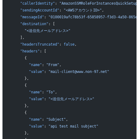
    "callerIdentity"
: 
"AmazonSSMRoleForInstancesQuickSetup
    "sendingAccountId"
: 
"<AWSアカウントID>"
,
    "messageId"
: 
"0100019afc78b53f-65858957-f3d3-4a50-865e
    "destination"
: [
      "<送信先メールアドレス>"
    ],
    "headersTruncated"
: 
false
,
    "headers"
: [
      {
        "name"
: 
"From"
,
        "value"
: 
"mail-client@www.non-97.net"
      },
      {
        "name"
: 
"To"
,
        "value"
: 
"<送信先メールアドレス>"
      },
      {
        "name"
: 
"Subject"
,
        "value"
: 
"api test mail subject"
      },