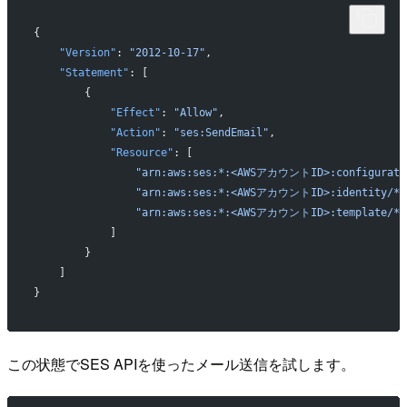
{
    "Version"
: 
"2012-10-17"
,
    "Statement"
: [
        {
            "Effect"
: 
"Allow"
,
            "Action"
: 
"ses:SendEmail"
,
            "Resource"
: [
                "arn:aws:ses:*:<AWSアカウントID>:configurati
                "arn:aws:ses:*:<AWSアカウントID>:identity/*"
                "arn:aws:ses:*:<AWSアカウントID>:template/*"
            ]
        }
    ]
}
この状態でSES APIを使ったメール送信を試します。