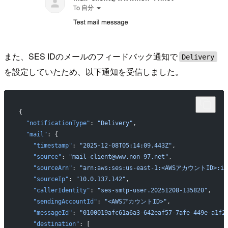
また、SES IDのメールのフィードバック通知で
Delivery
を設定していたため、以下通知を受信しました。
{
  "notificationType"
: 
"Delivery"
,
  "mail"
: {
    "timestamp"
: 
"2025-12-08T05:14:09.443Z"
,
    "source"
: 
"mail-client@www.non-97.net"
,
    "sourceArn"
: 
"arn:aws:ses:us-east-1:<AWSアカウントID>:ide
    "sourceIp"
: 
"10.0.137.142"
,
    "callerIdentity"
: 
"ses-smtp-user.20251208-135820"
,
    "sendingAccountId"
: 
"<AWSアカウントID>"
,
    "messageId"
: 
"0100019afc61a6a3-642eaf57-7afe-449e-a1f2
    "destination"
: [