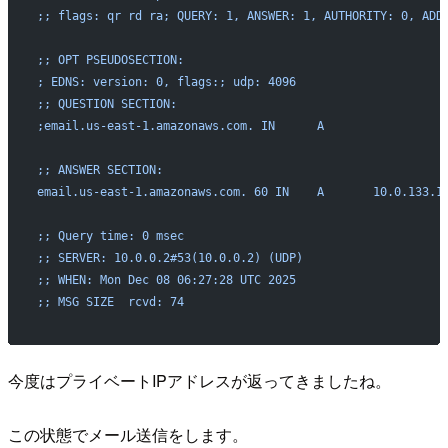
;; flags: qr rd ra; QUERY: 1, ANSWER: 1, AUTHORITY: 0, ADD
;; OPT PSEUDOSECTION:
; EDNS: version: 0, flags:; udp: 4096
;; QUESTION SECTION:
;email.us-east-1.amazonaws.com. IN      A
;; ANSWER SECTION:
email.us-east-1.amazonaws.com. 60 IN    A       10.0.133.1
;; Query time: 0 msec
;; SERVER: 10.0.0.2#53(10.0.0.2) (UDP)
;; WHEN: Mon Dec 08 06:27:28 UTC 2025
;; MSG SIZE  rcvd: 74
今度はプライベートIPアドレスが返ってきましたね。
この状態でメール送信をします。