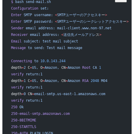
$
 bash
 send-mail.sh
Configuration
 set:
Enter
 SMTP
 username:
 <
SMTPユーザーのアクセスキ
ー
>
Enter
 SMTP
 password:
 <
SMTPユーザーのシークレットアクセスキ
ー
>
Sender
 email
 address:
 mail-client.www.non-97.net
Receiver
 email
 address:
 <
送信先メールアドレ
ス
>
Email
 subject:
 test
 mail
 subject
Message
 to
 send:
 Test
 mail
 message
Connecting
 to
 10.0.143.244
depth
=
2
 C
=
US,
 O
=
Amazon,
 CN
=
Amazon
 Root
 CA
 1
verify
 return:1
depth
=
1
 C
=
US,
 O
=
Amazon,
 CN
=
Amazon
 RSA
 2048
 M04
verify
 return:1
depth
=
0
 CN
=
email-smtp.us-east-1.amazonaws.com
verify
 return:1
250
 Ok
250-email-smtp.amazonaws.com
250-8BITMIME
250-STARTTLS
250-AUTH
 PLAIN
 LOGIN