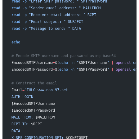
read
 -p
 "Enter SMTP password: "
 SMTPPassword
read
 -p
 "Sender email address: "
 MAILFROM
read
 -p
 "Receiver email address: "
 RCPT
read
 -p
 "Email subject: "
 SUBJECT
read
 -p
 "Message to send: "
 DATA
echo
# Encode SMTP username and password using base64
EncodedSMTPUsername
=
$(
echo
 -n
 "
$SMTPUsername
"
 |
 openssl
 en
EncodedSMTPPassword
=
$(
echo
 -n
 "
$SMTPPassword
"
 |
 openssl
 en
# Construct the email
Email
=
"EHLO www.non-97.net
AUTH LOGIN
$EncodedSMTPUsername
$EncodedSMTPPassword
MAIL FROM: 
$MAILFROM
RCPT TO: 
$RCPT
DATA
X-SES-CONFIGURATION-SET: 
$CONFIGSET