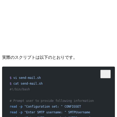
実際のスクリプトは以下のとおりです。
$
 vi
 send-mail.sh
$
 cat
 send-mail.sh
#!/bin/bash
# Prompt user to provide following information
read
 -p
 "Configuration set: "
 CONFIGSET
read
 -p
 "Enter SMTP username: "
 SMTPUsername