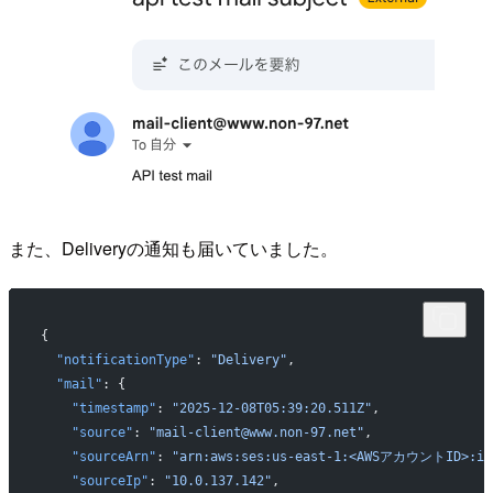
また、Deliveryの通知も届いていました。
{
  "notificationType"
: 
"Delivery"
,
  "mail"
: {
    "timestamp"
: 
"2025-12-08T05:39:20.511Z"
,
    "source"
: 
"mail-client@www.non-97.net"
,
    "sourceArn"
: 
"arn:aws:ses:us-east-1:<AWSアカウントID>:ide
    "sourceIp"
: 
"10.0.137.142"
,