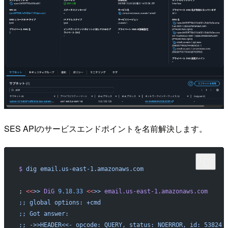
SES APIのサービスエンドポイントを名前解決します。
$
 dig
 email.us-east-1.amazonaws.com
; 
<<
>>
 DiG
 9.18.33
 <<
>>
 email.us-east-1.amazonaws.com
;; global options: +cmd
;; Got answer:
;; ->>HEADER<<- opcode: QUERY, status: NOERROR, id: 53824