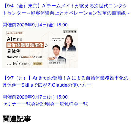
【9/4（金）東京】AIチームメイトが変える次世代コンタク
トセンター～顧客体験向上とオペレーション改革の最前線～
開催前
2026年9月4日(金) 15:00
【9/7（月）】Anthropic登壇！AIによる自治体業務効率化の
具体例ーSkillsで広がるClaudeの使い方ー
開催前
2026年9月7日(月) 15:00
セミナー一覧
会社説明会一覧
勉強会一覧
関連記事