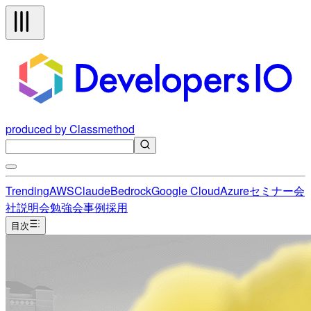
produced by Classmethod
Trending
AWS
Claude
Bedrock
Google Cloud
Azure
セミナー
会
社説明会
勉強会
事例
採用
目次