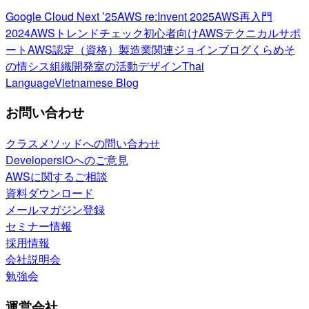
Google Cloud Next ’25
AWS re:Invent 2025
AWS再入門
2024
AWSトレンドチェック
初心者向け
AWSテクニカルサポ
ート
AWS認定（資格）
製造業関連
ジョインブログ
くらめそ
の情シス
組織開発室の活動
デザイン
Thai
Language
Vietnamese Blog
お問い合わせ
クラスメソッドへの問い合わせ
DevelopersIOへのご意見
AWSに関するご相談
資料ダウンロード
メールマガジン登録
セミナー情報
採用情報
会社説明会
勉強会
運営会社