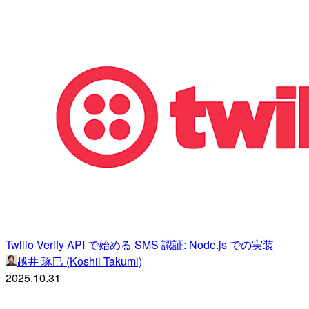
Twilio Verify API で始める SMS 認証: Node.js での実装
越井 琢巳 (Koshii Takumi)
2025.10.31