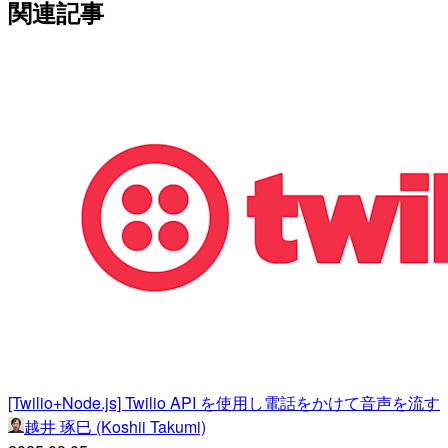
関連記事
[Twilio+Node.js] Twilio API を使用し電話をかけて音声を流す
越井 琢巳 (Koshii Takumi)