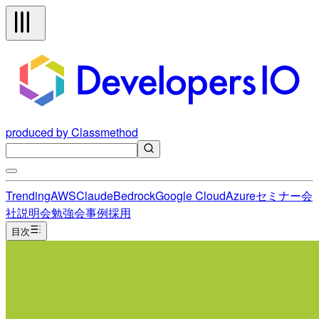
produced by Classmethod
Trending
AWS
Claude
Bedrock
Google Cloud
Azure
セミナー
会
社説明会
勉強会
事例
採用
目次