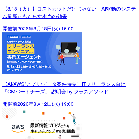
【8/18（火）】コストカットだけじゃない！AI駆動のシステ
ム刷新がもたらす本当の効果
開催前
2026年8月18日(火) 15:00
【AI/AWS/アプリ/データ案件特集】ITフリーランス向け
「CMパートナーズ」 説明会 by クラスメソッド
開催前
2026年8月12日(水) 19:00