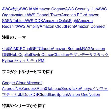
AWS特集
AWS IAM
Amazon Cognito
AWS Security Hub
AWS
Organizations
AWS Control Tower
Amazon EC2
Amazon
S3
S3 Tables
AWS CDK
Amazon QuickSight
Amazon
Redshift
AWS Amplify
Amazon CloudFront
Amazon Connect
注目のテーマ
生成AI
MCP
ChatGPT
Claude
Amazon Bedrock
RAG
Amazon
Q
GitHub Copilot
Devin
Cursor
Obsidian
モダンデータスタック
Python
セキュリティ
PM
プロダクトやサービスで探す
Google Cloud
Microsoft
Azure
LINE
Zendesk
Auth0
Tableau
Snowflake
Alteryx
インフォ
マティカ
dbt
DuckDB
Cloudflare
Splunk
Vision One
Notion
特集やシリーズから探す