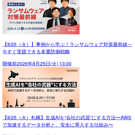
【8/25（火）】事例から学ぶ！ランサムウェア対策最前線～
今すぐ実践できる多重防御戦略
開催前
2026年8月25日(火) 13:00
【8/25（火）札幌】生成AIを“会社の武器”にする方法〜AWS
で加速するデータ分析と、安全に導入する仕組み〜