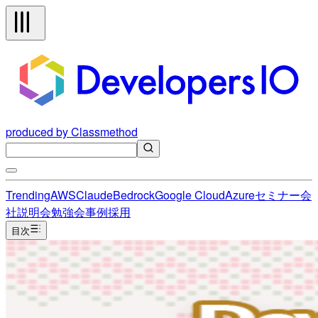
produced by Classmethod
Trending
AWS
Claude
Bedrock
Google Cloud
Azure
セミナー
会
社説明会
勉強会
事例
採用
目次