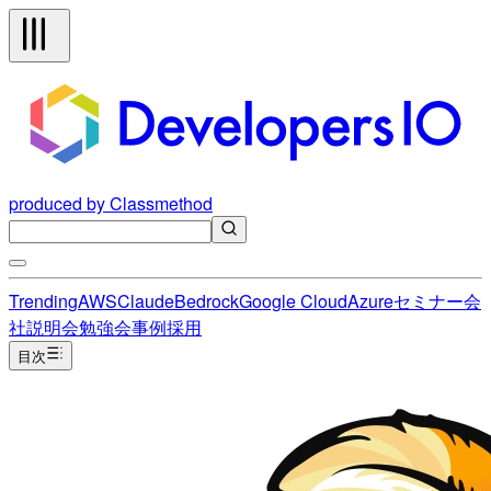
produced by Classmethod
Trending
AWS
Claude
Bedrock
Google Cloud
Azure
セミナー
会
社説明会
勉強会
事例
採用
目次