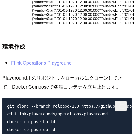
環境作成
Flink Operations Playground
Playground用のリポジトリをローカルにクローンしてき
て、Docker Composeで各種コンテナを立ち上げます。
git clone --branch release-1.9 https://github.com/apa
cd flink-playgrounds/operations-playground

docker-compose build

docker-compose up -d
