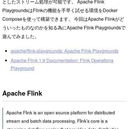
としたストリーム処理が可能です。 Apache Flink
PlaygroundsはFlinkの機能を手早く試せる環境をDocker
Composeを使って構築できます。 今回はApache Flinkがど
ういったものなのかを知る為にApache Flink Playgroundsで
遊んでみました。
apache/flink-playgrounds: Apache Flink Playgrounds
Apache Flink 1.9 Documentation: Flink Operations
Playground
Apache Flink
Apache Flink is an open source platform for distributed
stream and batch data processing. Flink’s core is a
streaming dataflow engine that provides data distribution,