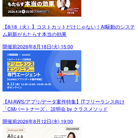
【8/18（火）】コストカットだけじゃない！AI駆動のシステ
ム刷新がもたらす本当の効果
開催前
2026年8月18日(火) 15:00
【AI/AWS/アプリ/データ案件特集】ITフリーランス向け
「CMパートナーズ」 説明会 by クラスメソッド
開催前
2026年8月12日(水) 19:00