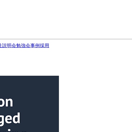
社説明会
勉強会
事例
採用