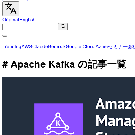
Original
English
Trending
AWS
Claude
Bedrock
Google Cloud
Azure
セミナー
会
# Apache Kafka の記事一覧