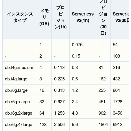
プロ
プロ
ビ
メモ
インスタンス
ビ
Serverless
ジョ
Serverle
リ
タイプ
ジョ
v2(1h)
ン
v2(30日
(GB)
ン(1h)
(30
日)
-
1
-
0.075
-
54
-
2
-
0.15
-
108
db.t4g.medium
4
0.113
0.3
81
216
db.t4g.large
8
0.225
0.6
162
432
db.r6g.large
16
0.313
1.2
225
864
db.r6g.xlarge
32
0.627
2.4
451
1728
db.r6g.2xlarge
64
1.253
4.8
902
3456
db.r6g.4xlarge
128
2.506
9.6
1804
6912