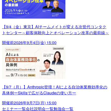
【9/4（金）東京】AIチームメイトが変える次世代コンタク
トセンター～顧客体験向上とオペレーション改革の最前線～
開催前
2026年9月4日(金) 15:00
【9/7（月）】Anthropic登壇！AIによる自治体業務効率化の
具体例ーSkillsで広がるClaudeの使い方ー
開催前
2026年9月7日(月) 15:00
セミナー一覧
会社説明会一覧
勉強会一覧