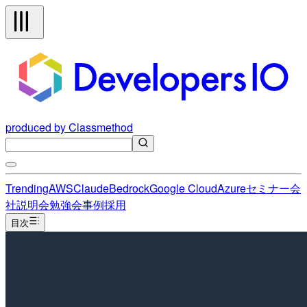
produced by Classmethod
Trending
AWS
Claude
Bedrock
Google Cloud
Azure
セミナー
会
社説明会
勉強会
事例
採用
目次