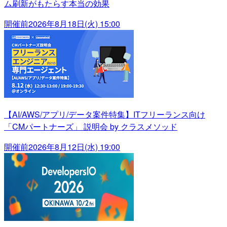
ム刷新がもたらす本当の効果
開催前
2026年8月18日(火) 15:00
【AI/AWS/アプリ/データ案件特集】ITフリーランス向け
「CMパートナーズ」 説明会 by クラスメソッド
開催前
2026年8月12日(水) 19:00