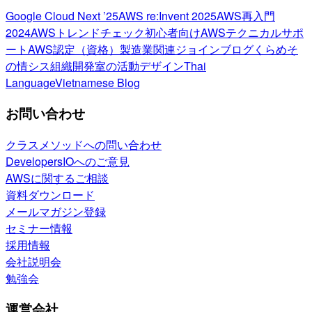
Google Cloud Next ’25
AWS re:Invent 2025
AWS再入門
2024
AWSトレンドチェック
初心者向け
AWSテクニカルサポ
ート
AWS認定（資格）
製造業関連
ジョインブログ
くらめそ
の情シス
組織開発室の活動
デザイン
Thai
Language
Vietnamese Blog
お問い合わせ
クラスメソッドへの問い合わせ
DevelopersIOへのご意見
AWSに関するご相談
資料ダウンロード
メールマガジン登録
セミナー情報
採用情報
会社説明会
勉強会
運営会社