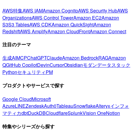
AWS特集
AWS IAM
Amazon Cognito
AWS Security Hub
AWS
Organizations
AWS Control Tower
Amazon EC2
Amazon
S3
S3 Tables
AWS CDK
Amazon QuickSight
Amazon
Redshift
AWS Amplify
Amazon CloudFront
Amazon Connect
注目のテーマ
生成AI
MCP
ChatGPT
Claude
Amazon Bedrock
RAG
Amazon
Q
GitHub Copilot
Devin
Cursor
Obsidian
モダンデータスタック
Python
セキュリティ
PM
プロダクトやサービスで探す
Google Cloud
Microsoft
Azure
LINE
Zendesk
Auth0
Tableau
Snowflake
Alteryx
インフォ
マティカ
dbt
DuckDB
Cloudflare
Splunk
Vision One
Notion
特集やシリーズから探す