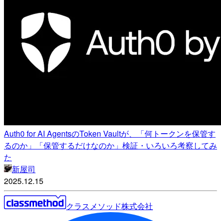
Auth0 for AI AgentsのToken Vaultが、「何トークンを保管す
るのか」「保管するだけなのか」検証・いろいろ考察してみ
た
新屋司
2025.12.15
クラスメソッド株式会社