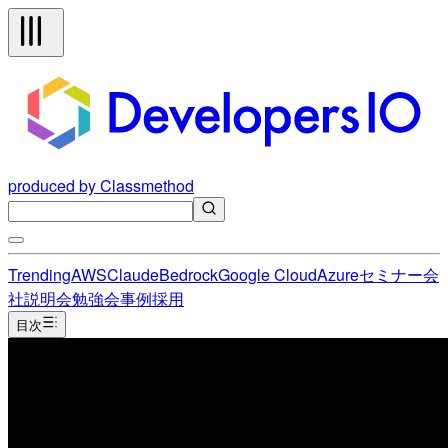
produced by Classmethod
Trending
AWS
Claude
Bedrock
Google Cloud
Azure
セミナー
会
社説明会
勉強会
事例
採用
目次