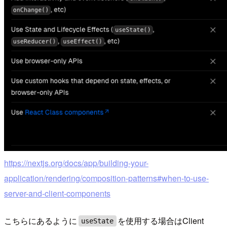
https://nextjs.org/docs/app/building-your-
application/rendering/composition-patterns#when-to-use-
server-and-client-components
こちらにあるように
を使用する場合はClient
useState