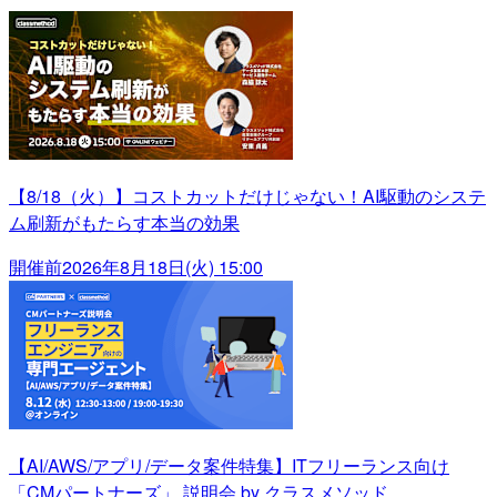
【8/18（火）】コストカットだけじゃない！AI駆動のシステ
ム刷新がもたらす本当の効果
開催前
2026年8月18日(火) 15:00
【AI/AWS/アプリ/データ案件特集】ITフリーランス向け
「CMパートナーズ」 説明会 by クラスメソッド