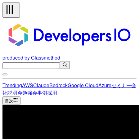
produced by Classmethod
Trending
AWS
Claude
Bedrock
Google Cloud
Azure
セミナー
会
社説明会
勉強会
事例
採用
目次