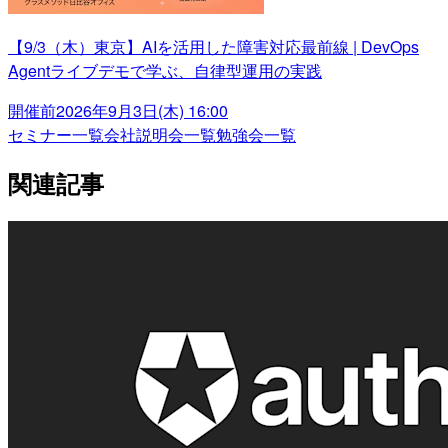
【9/3（木）東京】AIを活用した障害対応最前線 | DevOps
Agentライブデモで学ぶ、自律型運用の実践
開催前
2026年9月3日(木) 16:00
セミナー一覧
会社説明会一覧
勉強会一覧
関連記事