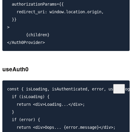
  authorizationParams={{

    redirect_uri: window.location.origin,

  }}

>

	{children}

useAuth0
const { isLoading, isAuthenticated, error, user, logi
  if (isLoading) {

    return <div>Loading...</div>;

  }

  if (error) {

    return <div>Oops... {error.message}</div>;
