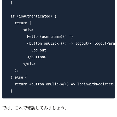
  }

  if (isAuthenticated) {

    return (

        <div>

          Hello {user.name}{' '}

          <button onClick={() => logout({ logoutParam
            Log out

          </button>

        </div>

    );

  } else {

    return <button onClick={() => loginWithRedirect()
では、これで確認してみましょう。