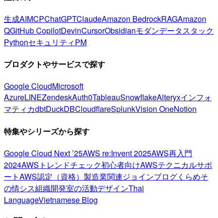
生成AI
MCP
ChatGPT
Claude
Amazon Bedrock
RAG
Amazon
Q
GitHub Copilot
Devin
Cursor
Obsidian
モダンデータスタック
Python
セキュリティ
PM
プロダクトやサービスで探す
Google Cloud
Microsoft
Azure
LINE
Zendesk
Auth0
Tableau
Snowflake
Alteryx
インフォ
マティカ
dbt
DuckDB
Cloudflare
Splunk
Vision One
Notion
特集やシリーズから探す
Google Cloud Next ’25
AWS re:Invent 2025
AWS再入門
2024
AWSトレンドチェック
初心者向け
AWSテクニカルサポ
ート
AWS認定（資格）
製造業関連
ジョインブログ
くらめそ
の情シス
組織開発室の活動
デザイン
Thai
Language
Vietnamese Blog