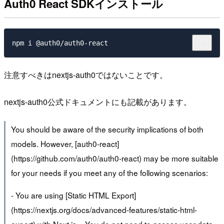
Auth0 React SDKインストール
注意すべきはnextjs-auth0ではないことです。
nextjs-auth0公式ドキュメントにも記載があります。
You should be aware of the security implications of both
models. However, [auth0-react]
(https://github.com/auth0/auth0-react) may be more suitable
for your needs if you meet any of the following scenarios:
- You are using [Static HTML Export]
(https://nextjs.org/docs/advanced-features/static-html-
export) with Next.js. - You do not need to access user data