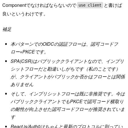
Componentでなければならないので
と書けば
use client
良いというわけです。
補足
本パターンでのOIDCの認証フローは、認可コードフ
ロー+PKCEです。
SPA(CSR)はパブリッククライアントなので、インプリ
シットフローだと勘違いしがちです（私のことです）
が、クライアントがパブリックか否かはフローとは関係
ありません
そして、インプリシットフローは既に非推奨です。今は
パブリッククライアントでもPKCEで認可コード横取り
の耐性が向上させた認可コードフローが推奨されていま
す
React.js/Auth0はちゃんと最新のプロトコルに則ってい