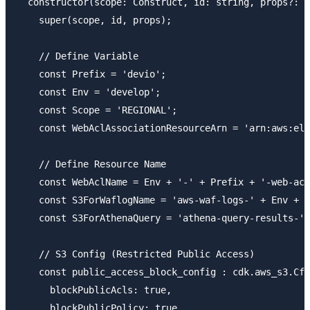
  constructor(scope: Construct, id: string, props?: c
    super(scope, id, props);

    // Define Variable

    const Prefix = 'devio';

    const Env = 'develop';

    const Scope = 'REGIONAL';

    const WebAclAssociationResourceArn = 'arn:aws:ela
    // Define Resource Name

    const WebAclName = Env + '-' + Prefix + '-web-acl
    const S3ForWaflogName = 'aws-waf-logs-' + Env + '
    const S3ForAthenaQuery = 'athena-query-results-' 
    // S3 Config (Restricted Public Access)

    const public_access_block_config : cdk.aws_s3.Cfn
      blockPublicAcls: true,

      blockPublicPolicy: true,
