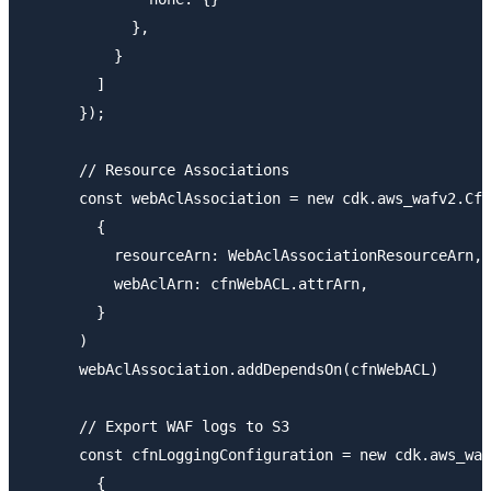
            },

          }

        ]

      });

      // Resource Associations

      const webAclAssociation = new cdk.aws_wafv2.Cfn
        {

          resourceArn: WebAclAssociationResourceArn,

          webAclArn: cfnWebACL.attrArn,

        }

      )

      webAclAssociation.addDependsOn(cfnWebACL)

      // Export WAF logs to S3

      const cfnLoggingConfiguration = new cdk.aws_waf
        {
