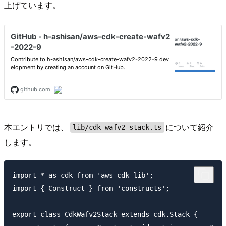
上げています。
本エントリでは、
について紹介
lib/cdk_wafv2-stack.ts
します。
import * as cdk from 'aws-cdk-lib';

import { Construct } from 'constructs';

export class CdkWafv2Stack extends cdk.Stack {
