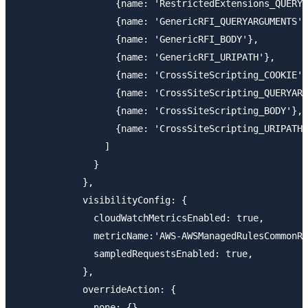
                  {name: 'RestrictedExtensions_QUERYA
                  {name: 'GenericRFI_QUERYARGUMENTS'}
                  {name: 'GenericRFI_BODY'},

                  {name: 'GenericRFI_URIPATH'},

                  {name: 'CrossSiteScripting_COOKIE'}
                  {name: 'CrossSiteScripting_QUERYARG
                  {name: 'CrossSiteScripting_BODY'},

                  {name: 'CrossSiteScripting_URIPATH'
                ]

              }

            },

            visibilityConfig: {

              cloudWatchMetricsEnabled: true,

              metricName:'AWS-AWSManagedRulesCommonRu
              sampledRequestsEnabled: true,

            },

            overrideAction: {

              none: {}
