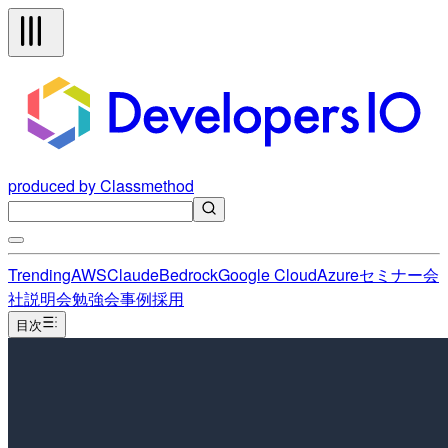
produced by Classmethod
Trending
AWS
Claude
Bedrock
Google Cloud
Azure
セミナー
会
社説明会
勉強会
事例
採用
目次