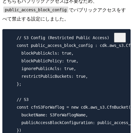
どちらもパブリックアクセスは不要なため、
でパブリックアクセスをす
public_access_block_config
べて禁止する設定にしました。
    // S3 Config (Restricted Public Access)

    const public_access_block_config : cdk.aws_s3.Cfn
      blockPublicAcls: true,

      blockPublicPolicy: true,

      ignorePublicAcls: true,

      restrictPublicBuckets: true,

    };

    // S3

    const cfnS3ForWaflog = new cdk.aws_s3.CfnBucket(t
      bucketName: S3ForWaflogName,

      publicAccessBlockConfiguration: public_access_b
    })
