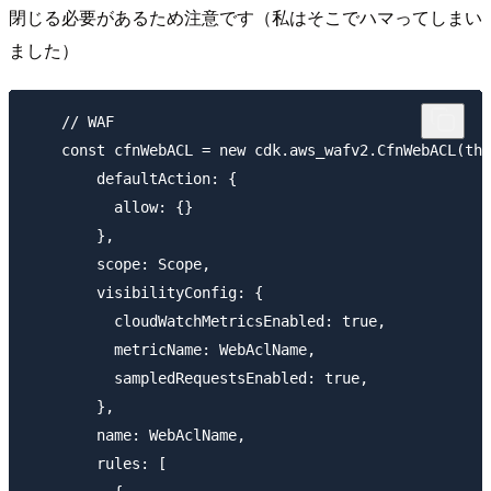
閉じる必要があるため注意です（私はそこでハマってしまい
ました）
    // WAF

    const cfnWebACL = new cdk.aws_wafv2.CfnWebACL(thi
        defaultAction: {

          allow: {}

        },

        scope: Scope,

        visibilityConfig: {

          cloudWatchMetricsEnabled: true,

          metricName: WebAclName,

          sampledRequestsEnabled: true,

        },

        name: WebAclName,

        rules: [
