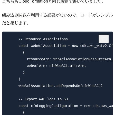
こちらもCloudFormationと同じ感覚で書いていました。
組み込み関数を利用する必要がないので、コードがシンプル
だと感じます。
      // Resource Associations

      const webAclAssociation = new cdk.aws_wafv2.Cfn
        {

          resourceArn: WebAclAssociationResourceArn,

          webAclArn: cfnWebACL.attrArn,

        }

      )

      webAclAssociation.addDependsOn(cfnWebACL)

      // Export WAF logs to S3

      const cfnLoggingConfiguration = new cdk.aws_waf
        {
