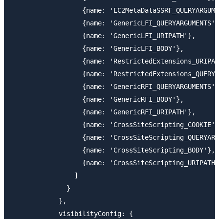
                  {name: 'EC2MetaDataSSRF_QUERYARGUME
                  {name: 'GenericLFI_QUERYARGUMENTS'}
                  {name: 'GenericLFI_URIPATH'},

                  {name: 'GenericLFI_BODY'},

                  {name: 'RestrictedExtensions_URIPAT
                  {name: 'RestrictedExtensions_QUERYA
                  {name: 'GenericRFI_QUERYARGUMENTS'}
                  {name: 'GenericRFI_BODY'},

                  {name: 'GenericRFI_URIPATH'},

                  {name: 'CrossSiteScripting_COOKIE'}
                  {name: 'CrossSiteScripting_QUERYARG
                  {name: 'CrossSiteScripting_BODY'},

                  {name: 'CrossSiteScripting_URIPATH'
                ]

              }

            },

            visibilityConfig: {
