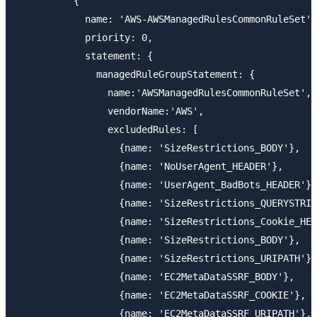
          {

            name: 'AWS-AWSManagedRulesCommonRuleSet',

            priority: 0,

            statement: {

              managedRuleGroupStatement: {

                name:'AWSManagedRulesCommonRuleSet',

                vendorName:'AWS',

                excludedRules: [

                  {name: 'SizeRestrictions_BODY'},

                  {name: 'NoUserAgent_HEADER'},

                  {name: 'UserAgent_BadBots_HEADER'},

                  {name: 'SizeRestrictions_QUERYSTRIN
                  {name: 'SizeRestrictions_Cookie_HEA
                  {name: 'SizeRestrictions_BODY'},

                  {name: 'SizeRestrictions_URIPATH'},

                  {name: 'EC2MetaDataSSRF_BODY'},

                  {name: 'EC2MetaDataSSRF_COOKIE'},

                  {name: 'EC2MetaDataSSRF_URIPATH'},
