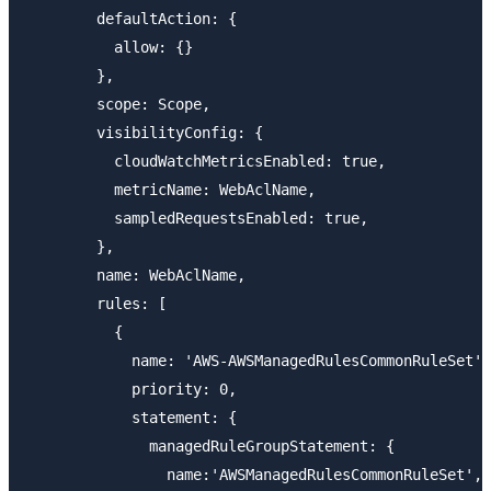
        defaultAction: {

          allow: {}

        },

        scope: Scope,

        visibilityConfig: {

          cloudWatchMetricsEnabled: true,

          metricName: WebAclName,

          sampledRequestsEnabled: true,

        },

        name: WebAclName,

        rules: [

          {

            name: 'AWS-AWSManagedRulesCommonRuleSet',

            priority: 0,

            statement: {

              managedRuleGroupStatement: {

                name:'AWSManagedRulesCommonRuleSet',
