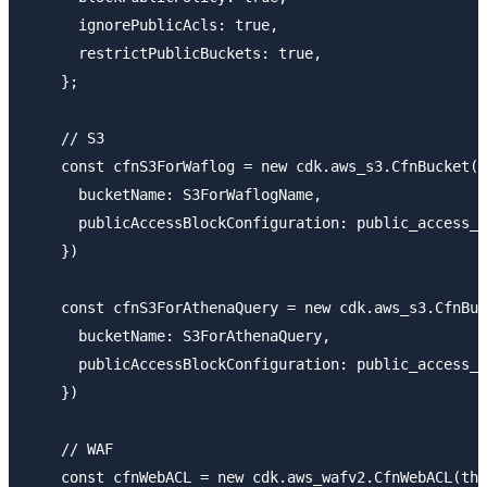
      ignorePublicAcls: true,

      restrictPublicBuckets: true,

    };

    // S3

    const cfnS3ForWaflog = new cdk.aws_s3.CfnBucket(t
      bucketName: S3ForWaflogName,

      publicAccessBlockConfiguration: public_access_b
    })

    const cfnS3ForAthenaQuery = new cdk.aws_s3.CfnBuc
      bucketName: S3ForAthenaQuery,

      publicAccessBlockConfiguration: public_access_b
    })

    // WAF

    const cfnWebACL = new cdk.aws_wafv2.CfnWebACL(thi