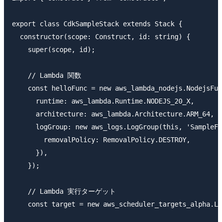
export class CdkSampleStack extends Stack {

  constructor(scope: Construct, id: string) {

    super(scope, id);

    // Lambda 関数

    const helloFunc = new aws_lambda_nodejs.NodejsFun
      runtime: aws_lambda.Runtime.NODEJS_20_X,

      architecture: aws_lambda.Architecture.ARM_64,

      logGroup: new aws_logs.LogGroup(this, 'SampleFu
        removalPolicy: RemovalPolicy.DESTROY,

      }),

    });

    // Lambda 実行ターゲット

    const target = new aws_scheduler_targets_alpha.La