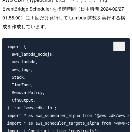
EventBridge Scheduler を指定時間（日本時間 2024/02/27
01:55:00）に 1 回だけ発行して Lambda 関数を実行する構
成を作成しています。
import {

  aws_lambda_nodejs,

  aws_lambda,

  aws_logs,

  Stack,

  TimeZone,

  RemovalPolicy,

  CfnOutput,

} from 'aws-cdk-lib';

import * as aws_scheduler_alpha from '@aws-cdk/aws-sc
import * as aws_scheduler_targets_alpha from '@aws-cd
import { Construct } from 'constructs';
