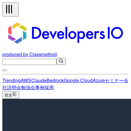
produced by Classmethod
Trending
AWS
Claude
Bedrock
Google Cloud
Azure
セミナー
会
社説明会
勉強会
事例
採用
目次