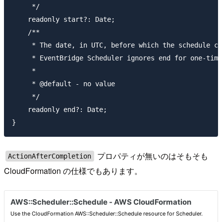
     */

    readonly start?: Date;

    /**

     * The date, in UTC, before which the schedule ca
     * EventBridge Scheduler ignores end for one-time
     *

     * @default - no value

     */

    readonly end?: Date;

プロパティが無いのはそもそも
ActionAfterCompletion
CloudFormation の仕様でもあります。