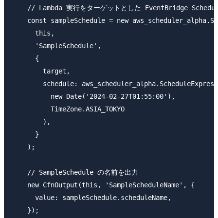
    // Lambda 実行をターゲットとした EventBridge Schedu
    const sampleSchedule = new aws_scheduler_alpha.Sc
      this,

      'SampleSchedule',

      {

        target,

        schedule: aws_scheduler_alpha.ScheduleExpress
          new Date('2024-02-27T01:55:00'),

          TimeZone.ASIA_TOKYO

        ),

      }

    );

    // SampleSchedule の名前を出力

    new CfnOutput(this, 'SampleScheduleName', {

      value: sampleSchedule.scheduleName,

    });
