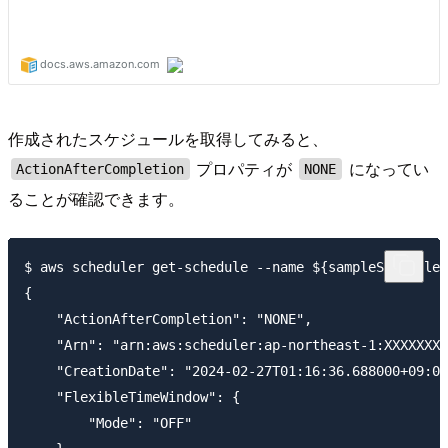
作成されたスケジュールを取得してみると、
プロパティが
になってい
ActionAfterCompletion
NONE
ることが確認できます。
$ aws scheduler get-schedule --name ${sampleScheduleN
{

    "ActionAfterCompletion": "NONE",

    "Arn": "arn:aws:scheduler:ap-northeast-1:XXXXXXXX
    "CreationDate": "2024-02-27T01:16:36.688000+09:00
    "FlexibleTimeWindow": {

        "Mode": "OFF"
