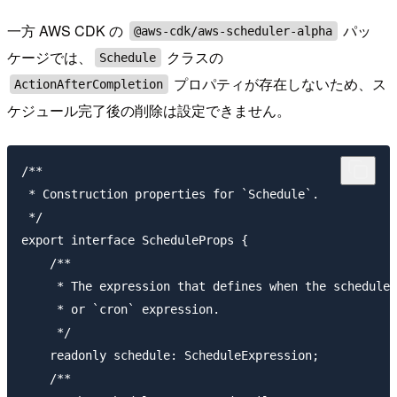
一方 AWS CDK の
パッ
@aws-cdk/aws-scheduler-alpha
ケージでは、
クラスの
Schedule
プロパティが存在しないため、ス
ActionAfterCompletion
ケジュール完了後の削除は設定できません。
/**

 * Construction properties for `Schedule`.

 */

export interface ScheduleProps {

    /**

     * The expression that defines when the schedule 
     * or `cron` expression.

     */

    readonly schedule: ScheduleExpression;

    /**
