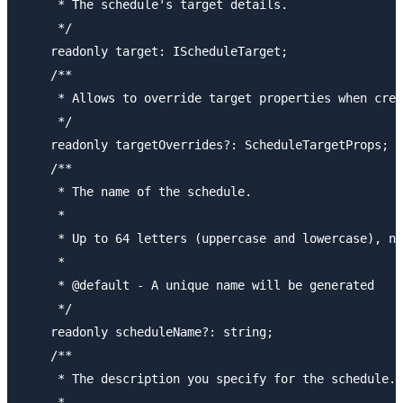
     * The schedule's target details.

     */

    readonly target: IScheduleTarget;

    /**

     * Allows to override target properties when crea
     */

    readonly targetOverrides?: ScheduleTargetProps;

    /**

     * The name of the schedule.

     *

     * Up to 64 letters (uppercase and lowercase), nu
     *

     * @default - A unique name will be generated

     */

    readonly scheduleName?: string;

    /**

     * The description you specify for the schedule.

     *
