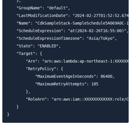
    },

    "GroupName": "default",

    "LastModificationDate": "2024-02-27T01:52:52.6740
    "Name": "CdkSampleStack-SampleSchedule5A069A0C-18
    "ScheduleExpression": "at(2024-02-26T16:55:00)",

    "ScheduleExpressionTimezone": "Asia/Tokyo",

    "State": "ENABLED",

    "Target": {

        "Arn": "arn:aws:lambda:ap-northeast-1:XXXXXXX
        "RetryPolicy": {

            "MaximumEventAgeInSeconds": 86400,

            "MaximumRetryAttempts": 185

        },

        "RoleArn": "arn:aws:iam::XXXXXXXXXXXX:role/Cd
    }
