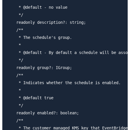
     * @default - no value

     */

    readonly description?: string;

    /**

     * The schedule's group.

     *

     * @default - By default a schedule will be assoc
     */

    readonly group?: IGroup;

    /**

     * Indicates whether the schedule is enabled.

     *

     * @default true

     */

    readonly enabled?: boolean;

    /**

     * The customer managed KMS key that EventBridge 