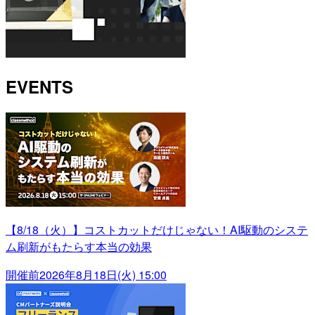
EVENTS
【8/18（火）】コストカットだけじゃない！AI駆動のシステ
ム刷新がもたらす本当の効果
開催前
2026年8月18日(火) 15:00