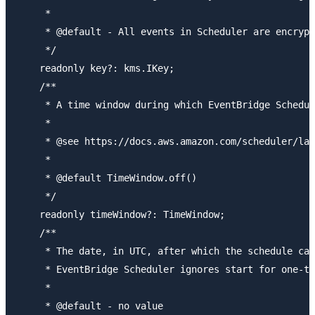
     *

     * @default - All events in Scheduler are encrypt
     */

    readonly key?: kms.IKey;

    /**

     * A time window during which EventBridge Schedul
     *

     * @see https://docs.aws.amazon.com/scheduler/lat
     *

     * @default TimeWindow.off()

     */

    readonly timeWindow?: TimeWindow;

    /**

     * The date, in UTC, after which the schedule can
     * EventBridge Scheduler ignores start for one-ti
     *

     * @default - no value
