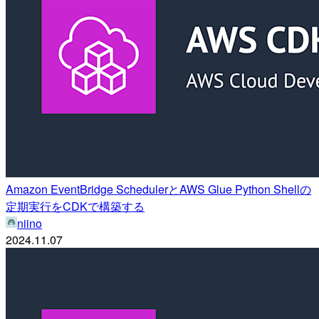
Amazon EventBridge SchedulerとAWS Glue Python Shellの
定期実行をCDKで構築する
niino
2024.11.07