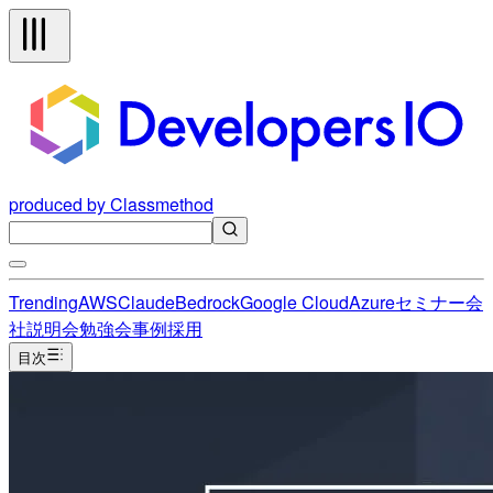
produced by Classmethod
Trending
AWS
Claude
Bedrock
Google Cloud
Azure
セミナー
会
社説明会
勉強会
事例
採用
目次