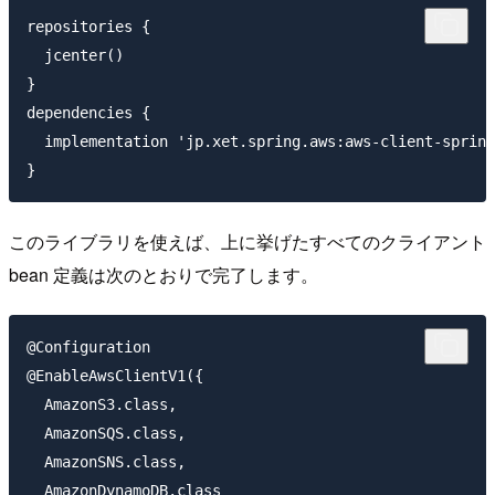
repositories {

  jcenter()

}

dependencies {

  implementation 'jp.xet.spring.aws:aws-client-spring
このライブラリを使えば、上に挙げたすべてのクライアント
bean 定義は次のとおりで完了します。
@Configuration

@EnableAwsClientV1({

  AmazonS3.class,

  AmazonSQS.class,

  AmazonSNS.class,

  AmazonDynamoDB.class
