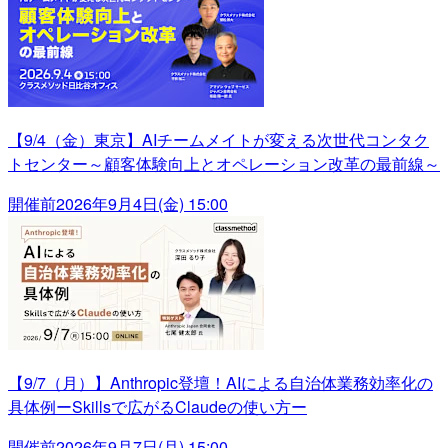
【9/4（金）東京】AIチームメイトが変える次世代コンタク
トセンター～顧客体験向上とオペレーション改革の最前線～
開催前
2026年9月4日(金) 15:00
【9/7（月）】Anthropic登壇！AIによる自治体業務効率化の
具体例ーSkillsで広がるClaudeの使い方ー
開催前
2026年9月7日(月) 15:00