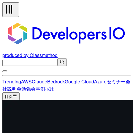
produced by Classmethod
Trending
AWS
Claude
Bedrock
Google Cloud
Azure
セミナー
会
社説明会
勉強会
事例
採用
目次