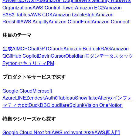
AWS特集
AWS IAM
Amazon Cognito
AWS Security Hub
AWS
Organizations
AWS Control Tower
Amazon EC2
Amazon
S3
S3 Tables
AWS CDK
Amazon QuickSight
Amazon
Redshift
AWS Amplify
Amazon CloudFront
Amazon Connect
注目のテーマ
生成AI
MCP
ChatGPT
Claude
Amazon Bedrock
RAG
Amazon
Q
GitHub Copilot
Devin
Cursor
Obsidian
モダンデータスタック
Python
セキュリティ
PM
プロダクトやサービスで探す
Google Cloud
Microsoft
Azure
LINE
Zendesk
Auth0
Tableau
Snowflake
Alteryx
インフォ
マティカ
dbt
DuckDB
Cloudflare
Splunk
Vision One
Notion
特集やシリーズから探す
Google Cloud Next ’25
AWS re:Invent 2025
AWS再入門