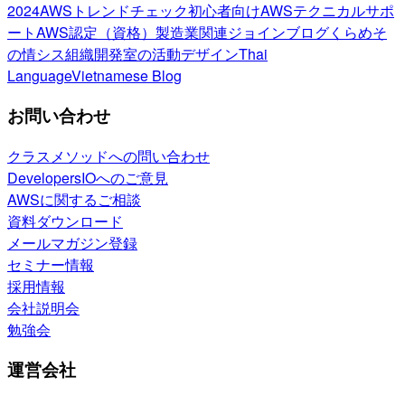
2024
AWSトレンドチェック
初心者向け
AWSテクニカルサポ
ート
AWS認定（資格）
製造業関連
ジョインブログ
くらめそ
の情シス
組織開発室の活動
デザイン
Thai
Language
Vietnamese Blog
お問い合わせ
クラスメソッドへの問い合わせ
DevelopersIOへのご意見
AWSに関するご相談
資料ダウンロード
メールマガジン登録
セミナー情報
採用情報
会社説明会
勉強会
運営会社