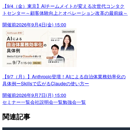
【9/4（金）東京】AIチームメイトが変える次世代コンタク
トセンター～顧客体験向上とオペレーション改革の最前線～
開催前
2026年9月4日(金) 15:00
【9/7（月）】Anthropic登壇！AIによる自治体業務効率化の
具体例ーSkillsで広がるClaudeの使い方ー
開催前
2026年9月7日(月) 15:00
セミナー一覧
会社説明会一覧
勉強会一覧
関連記事