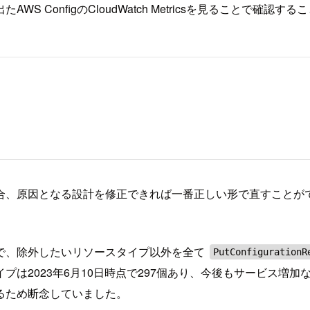
ConfigのCloudWatch Metricsを見ることで確認す
合、原因となる設計を修正できれば一番正しい形で直すことが
で、除外したいリソースタイプ以外を全て
PutConfigurationR
プは2023年6月10日時点で297個あり、今後もサービス増
るため断念していました。