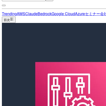
Trending
AWS
Claude
Bedrock
Google Cloud
Azure
セミナー
会
目次