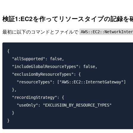
検証1:EC2を作ってリソースタイプの記録を
最初に以下のコマンドとファイルで
AWS::EC2::NetworkInte
{

  "allSupported": false,

  "includeGlobalResourceTypes": false,

  "exclusionByResourceTypes": {

    "resourceTypes": ["AWS::EC2::InternetGateway"]

  },

  "recordingStrategy": {

    "useOnly": "EXCLUSION_BY_RESOURCE_TYPES"

  }
