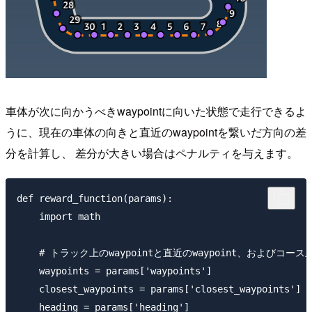
車体が次に向かうべきwaypointに向いた状態で走行できるよ
うに、現在の車体の向きと直近のwaypointを繋いだ方向の差
分を計算し、 差分が大きい場合はペナルティを与えます。
def reward_function(params):

    import math

    # トラック上のwaypointと直近のwaypoint、およびコ
    waypoints = params['waypoints']

    closest_waypoints = params['closest_waypoints']

    heading = params['heading']
