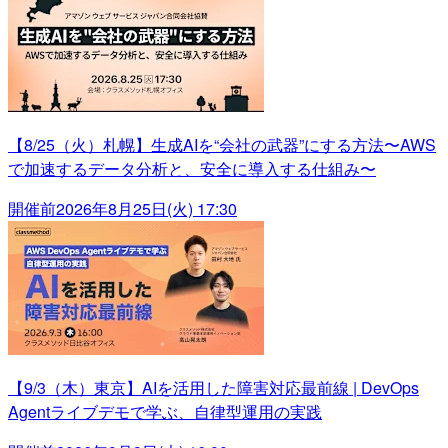
【8/25（火）札幌】生成AIを“会社の武器”にする方法〜AWS
で加速するデータ分析と、安全に導入する仕組み〜
開催前
2026年8月25日(火) 17:30
【9/3（木）東京】AIを活用した障害対応最前線 | DevOps
Agentライブデモで学ぶ、自律型運用の実践