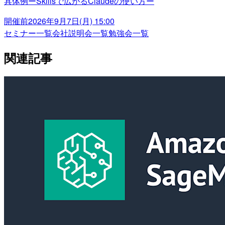
具体例ーSkillsで広がるClaudeの使い方ー
開催前
2026年9月7日(月) 15:00
セミナー一覧
会社説明会一覧
勉強会一覧
関連記事