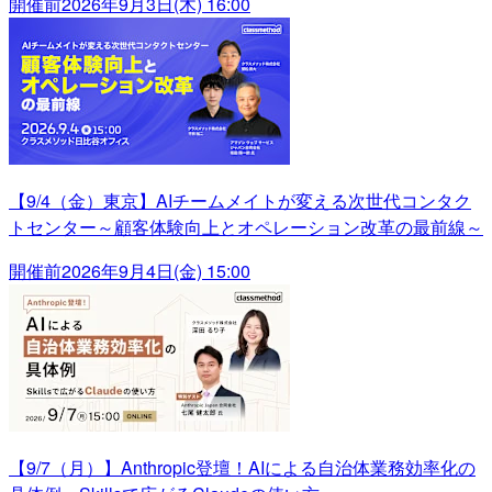
開催前
2026年9月3日(木) 16:00
【9/4（金）東京】AIチームメイトが変える次世代コンタク
トセンター～顧客体験向上とオペレーション改革の最前線～
開催前
2026年9月4日(金) 15:00
【9/7（月）】Anthropic登壇！AIによる自治体業務効率化の