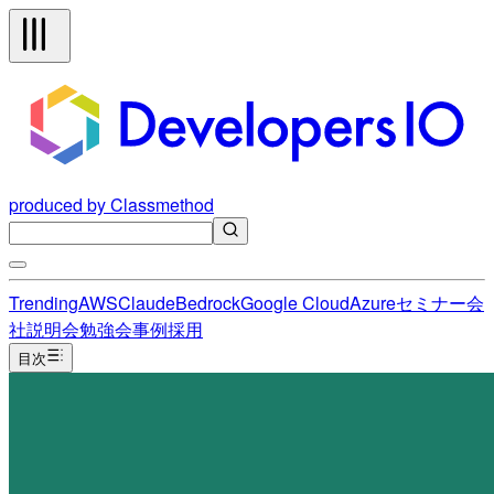
produced by Classmethod
Trending
AWS
Claude
Bedrock
Google Cloud
Azure
セミナー
会
社説明会
勉強会
事例
採用
目次