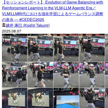
【セッションレポート】 Evolution of Game Balancing with
Reinforcement Learning in the VLM-LLM Agentic Era／
VLM/LLM時代における強化学習によるゲームバランス調整
の進歩 ― #CEDEC2025
越井 琢巳 (Koshii Takumi)
2025.08.07