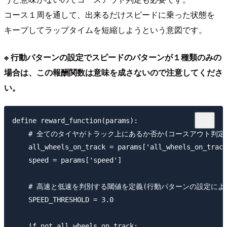
コース１周を通して、出来るだけスピードに乗った状態を
キープしてラップタイムを短縮しようという意図です。
※ 行動パターンの設定でスピードのパターンが１種類のみの
場合は、この報酬関数は意味を成さないので注意してくださ
い。
define reward_function(params):

    # 全てのタイヤがトラック上にあるか否か(コースアウト判定)とス
    all_wheels_on_track = params['all_wheels_on_track
    speed = params['speed']

    # 高速と低速を判別する閾値を定義(行動パターンの設定によ
    SPEED_THRESHOLD = 3.0 

    if not all_wheels_on_track:
