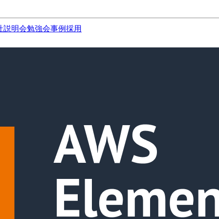
社説明会
勉強会
事例
採用