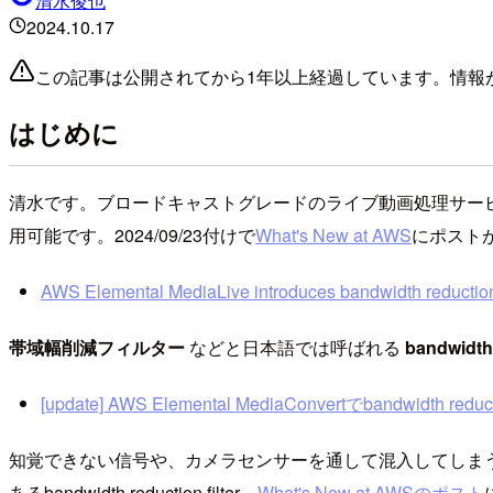
清水俊也
2024.10.17
この記事は公開されてから1年以上経過しています。情報
はじめに
清水です。ブロードキャストグレードのライブ動画処理サービスであるAWS 
用可能です。2024/09/23付けで
What's New at AWS
にポスト
AWS Elemental MediaLive introduces bandwidth reduction 
帯域幅削減フィルター
などと日本語では呼ばれる
bandwidth 
[update] AWS Elemental MediaConvertでbandwidth r
知覚できない信号や、カメラセンサーを通して混入してしまうラ
あるbandwidth reduction filter、
What's New at AWSのポスト