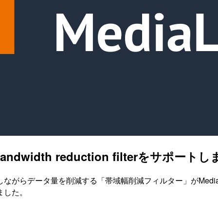
eがbandwidth reduction filterをサポー
らデータ量を削減する「帯域幅削減フィルター」がMediaConv
ました。