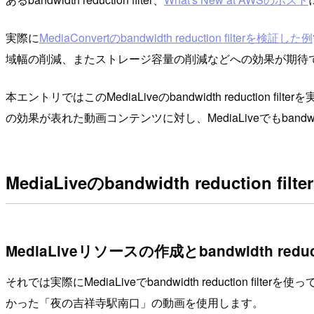
実際に
MediaConvertのbandwidth reduction filterを検証した例
域幅の削減、またストレージ容量の削減などへの効果が期待できるbandwi
本エントリではこのMediaLiveのbandwidth reduction f
の効果が表れた動画コンテンツに対し、MediaLiveでもbandw
MediaLiveのbandwidth reduction f
MediaLiveリソースの作成とbandwidth reduc
それでは実際にMediaLiveでbandwidth reduction fil
かった「夜の吉祥寺駅南口」の動画を使用します。