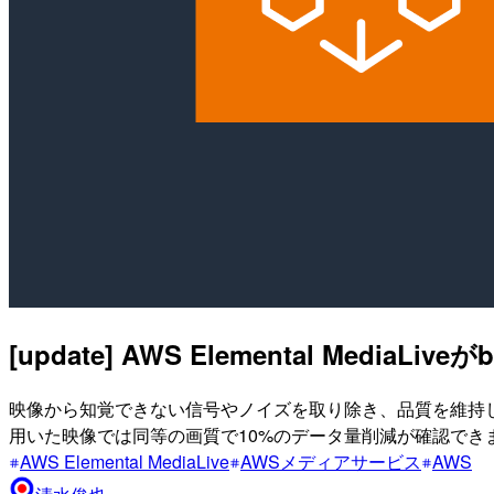
[update] AWS Elemental MediaLiv
映像から知覚できない信号やノイズを取り除き、品質を維持しなが
用いた映像では同等の画質で10%のデータ量削減が確認でき
AWS Elemental MediaLive
AWSメディアサービス
AWS