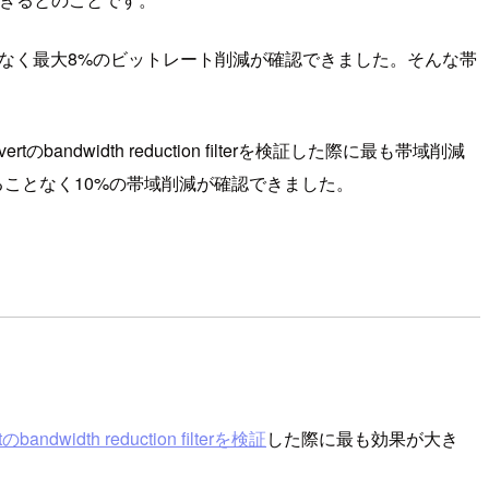
なく最大8%のビットレート削減が確認できました。そんな帯
！
のbandwidth reduction filterを検証した際に最も帯域削減
響を与えることなく10%の帯域削減が確認できました。
のbandwidth reduction filterを検証
した際に最も効果が大き