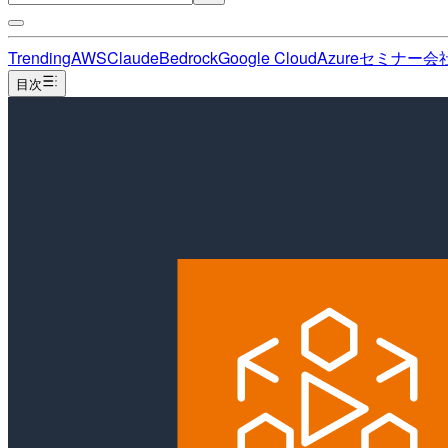
Trending
AWS
Claude
Bedrock
Google Cloud
Azure
セミナー
会
目次