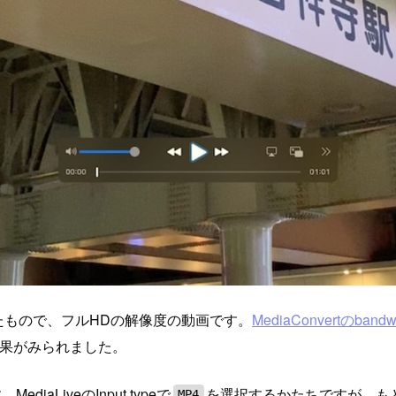
したもので、フルHDの解像度の動画です。
MediaConvertのbandw
効果がみられました。
aLiveのInput typeで
を選択するかたちですが、もとも
MP4