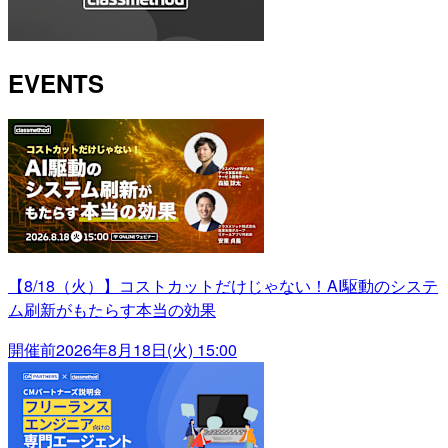
EVENTS
【8/18（火）】コストカットだけじゃない！AI駆動のシステ
ム刷新がもたらす本当の効果
開催前
2026年8月18日(火) 15:00