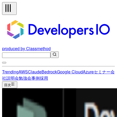
produced by Classmethod
Trending
AWS
Claude
Bedrock
Google Cloud
Azure
セミナー
会
社説明会
勉強会
事例
採用
目次