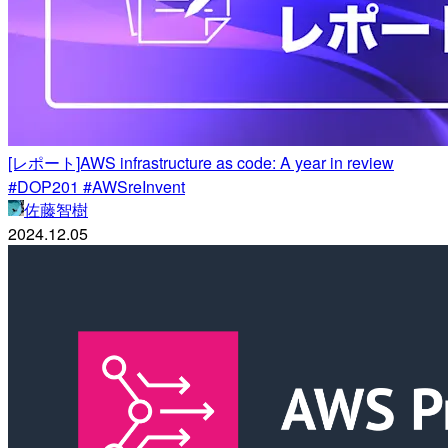
[レポート]AWS infrastructure as code: A year in review
#DOP201 #AWSreInvent
佐藤智樹
2024.12.05