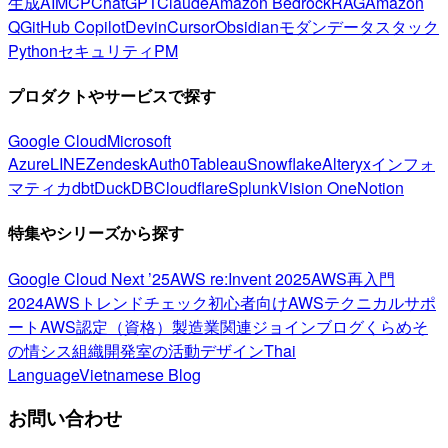
生成AI
MCP
ChatGPT
Claude
Amazon Bedrock
RAG
Amazon
Q
GitHub Copilot
Devin
Cursor
Obsidian
モダンデータスタック
Python
セキュリティ
PM
プロダクトやサービスで探す
Google Cloud
Microsoft
Azure
LINE
Zendesk
Auth0
Tableau
Snowflake
Alteryx
インフォ
マティカ
dbt
DuckDB
Cloudflare
Splunk
Vision One
Notion
特集やシリーズから探す
Google Cloud Next ’25
AWS re:Invent 2025
AWS再入門
2024
AWSトレンドチェック
初心者向け
AWSテクニカルサポ
ート
AWS認定（資格）
製造業関連
ジョインブログ
くらめそ
の情シス
組織開発室の活動
デザイン
Thai
Language
Vietnamese Blog
お問い合わせ