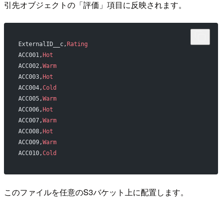
引先オブジェクトの「評価」項目に反映されます。
ExternalID__c,
Rating
ACC001,
Hot
ACC002,
Warm
ACC003,
Hot
ACC004,
Cold
ACC005,
Warm
ACC006,
Hot
ACC007,
Warm
ACC008,
Hot
ACC009,
Warm
ACC010,
Cold
このファイルを任意のS3バケット上に配置します。