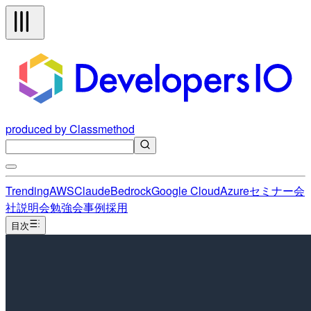
produced by Classmethod
Trending
AWS
Claude
Bedrock
Google Cloud
Azure
セミナー
会
社説明会
勉強会
事例
採用
目次