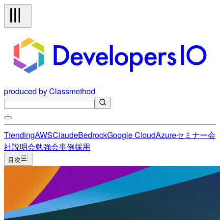
produced by Classmethod
Trending
AWS
Claude
Bedrock
Google Cloud
Azure
セミナー
会
社説明会
勉強会
事例
採用
目次