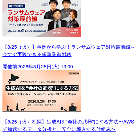
【8/25（火）】事例から学ぶ！ランサムウェア対策最前線～
今すぐ実践できる多重防御戦略
開催前
2026年8月25日(火) 13:00
【8/25（火）札幌】生成AIを“会社の武器”にする方法〜AWS
で加速するデータ分析と、安全に導入する仕組み〜