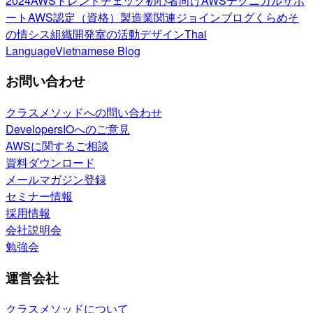
2024
AWSトレンドチェック
初心者向け
AWSテクニカルサポ
ート
AWS認定（資格）
製造業関連
ジョインブログ
くらめそ
の情シス
組織開発室の活動
デザイン
Thai
Language
Vietnamese Blog
お問い合わせ
クラスメソッドへの問い合わせ
DevelopersIOへのご意見
AWSに関するご相談
資料ダウンロード
メールマガジン登録
セミナー情報
採用情報
会社説明会
勉強会
運営会社
クラスメソッドについて