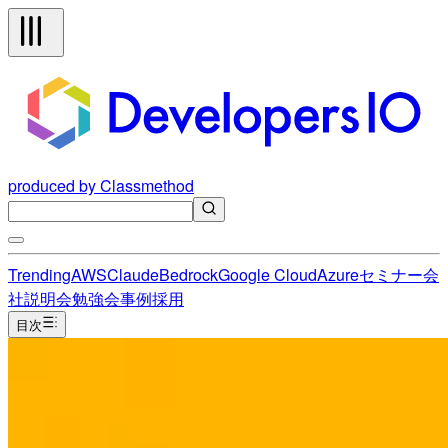
produced by Classmethod
Trending
AWS
Claude
Bedrock
Google Cloud
Azure
セミナー
会
社説明会
勉強会
事例
採用
目次