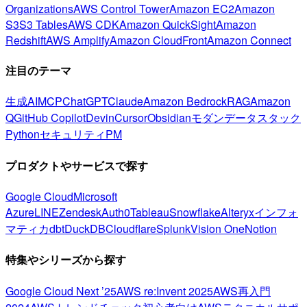
Organizations
AWS Control Tower
Amazon EC2
Amazon
S3
S3 Tables
AWS CDK
Amazon QuickSight
Amazon
Redshift
AWS Amplify
Amazon CloudFront
Amazon Connect
注目のテーマ
生成AI
MCP
ChatGPT
Claude
Amazon Bedrock
RAG
Amazon
Q
GitHub Copilot
Devin
Cursor
Obsidian
モダンデータスタック
Python
セキュリティ
PM
プロダクトやサービスで探す
Google Cloud
Microsoft
Azure
LINE
Zendesk
Auth0
Tableau
Snowflake
Alteryx
インフォ
マティカ
dbt
DuckDB
Cloudflare
Splunk
Vision One
Notion
特集やシリーズから探す
Google Cloud Next ’25
AWS re:Invent 2025
AWS再入門