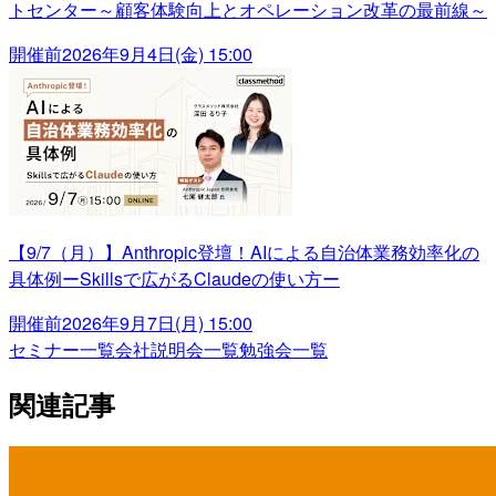
トセンター～顧客体験向上とオペレーション改革の最前線～
開催前
2026年9月4日(金) 15:00
【9/7（月）】Anthropic登壇！AIによる自治体業務効率化の
具体例ーSkillsで広がるClaudeの使い方ー
開催前
2026年9月7日(月) 15:00
セミナー一覧
会社説明会一覧
勉強会一覧
関連記事