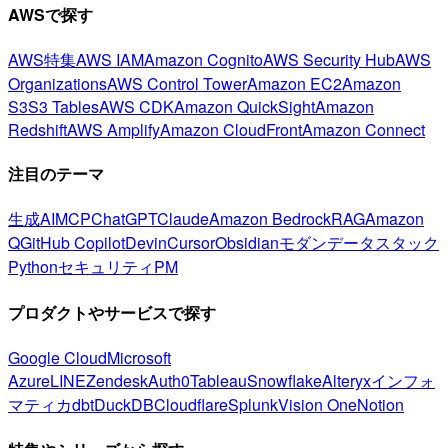
AWSで探す
AWS特集
AWS IAM
Amazon Cognito
AWS Security Hub
AWS
Organizations
AWS Control Tower
Amazon EC2
Amazon
S3
S3 Tables
AWS CDK
Amazon QuickSight
Amazon
Redshift
AWS Amplify
Amazon CloudFront
Amazon Connect
注目のテーマ
生成AI
MCP
ChatGPT
Claude
Amazon Bedrock
RAG
Amazon
Q
GitHub Copilot
Devin
Cursor
Obsidian
モダンデータスタック
Python
セキュリティ
PM
プロダクトやサービスで探す
Google Cloud
Microsoft
Azure
LINE
Zendesk
Auth0
Tableau
Snowflake
Alteryx
インフォ
マティカ
dbt
DuckDB
Cloudflare
Splunk
Vision One
Notion