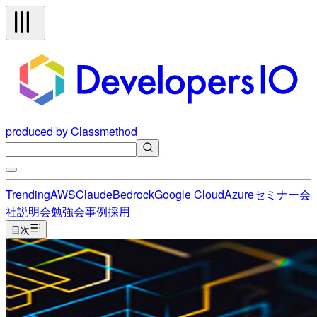
produced by Classmethod
Trending
AWS
Claude
Bedrock
Google Cloud
Azure
セミナー
会
社説明会
勉強会
事例
採用
目次