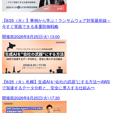
【8/25（火）】事例から学ぶ！ランサムウェア対策最前線～
今すぐ実践できる多重防御戦略
開催前
2026年8月25日(火) 13:00
【8/25（火）札幌】生成AIを“会社の武器”にする方法〜AWS
で加速するデータ分析と、安全に導入する仕組み〜
開催前
2026年8月25日(火) 17:30