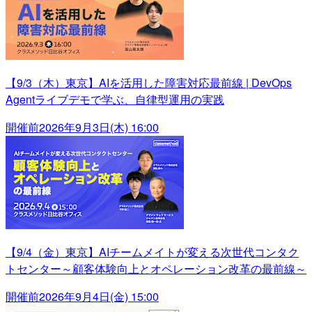
【9/3（木）東京】AIを活用した障害対応最前線 | DevOps
Agentライブデモで学ぶ、自律型運用の実践
開催前
2026年9月3日(木) 16:00
【9/4（金）東京】AIチームメイトが変える次世代コンタク
トセンター～顧客体験向上とオペレーション改革の最前線～
開催前
2026年9月4日(金) 15:00