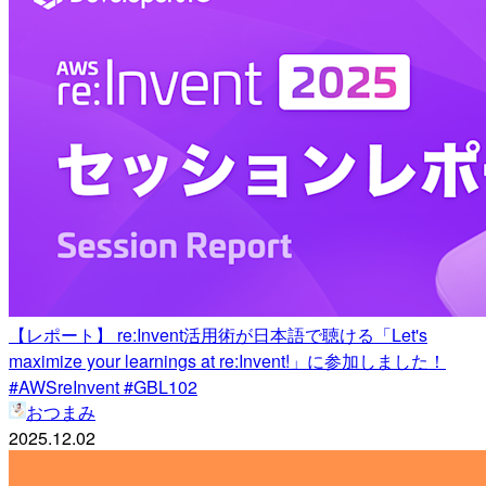
【レポート】 re:Invent活用術が日本語で聴ける「Let's
maximize your learnings at re:Invent!」に参加しました！
#AWSreInvent #GBL102
おつまみ
2025.12.02