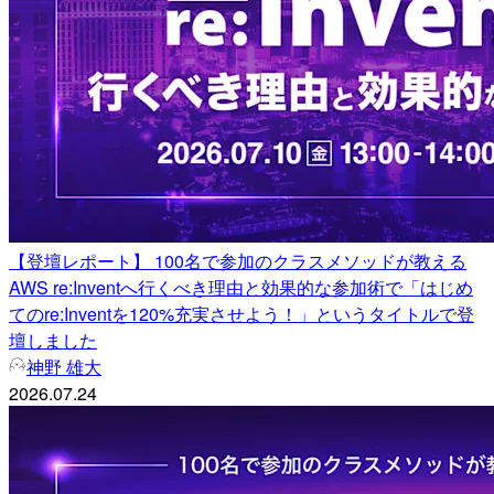
【登壇レポート】 100名で参加のクラスメソッドが教える
AWS re:Inventへ行くべき理由と効果的な参加術で「はじめ
てのre:Inventを120%充実させよう！」というタイトルで登
壇しました
神野 雄大
2026.07.24