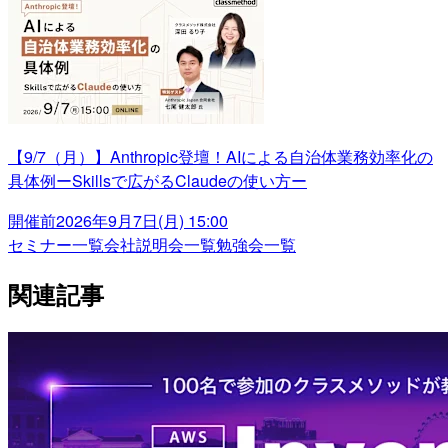
【9/7（月）】Anthropic登壇！AIによる自治体業務効率化の
具体例ーSkillsで広がるClaudeの使い方ー
開催前
2026年9月7日(月) 15:00
セミナー一覧
会社説明会一覧
勉強会一覧
関連記事