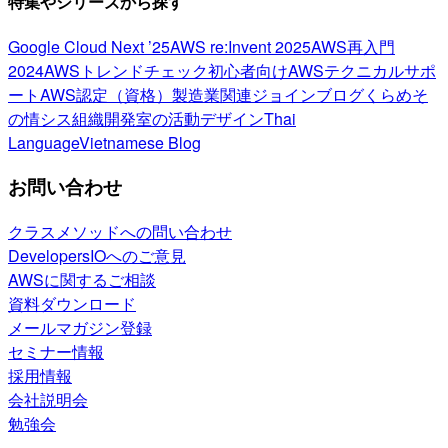
特集やシリーズから探す
Google Cloud Next ’25
AWS re:Invent 2025
AWS再入門
2024
AWSトレンドチェック
初心者向け
AWSテクニカルサポ
ート
AWS認定（資格）
製造業関連
ジョインブログ
くらめそ
の情シス
組織開発室の活動
デザイン
Thai
Language
Vietnamese Blog
お問い合わせ
クラスメソッドへの問い合わせ
DevelopersIOへのご意見
AWSに関するご相談
資料ダウンロード
メールマガジン登録
セミナー情報
採用情報
会社説明会
勉強会