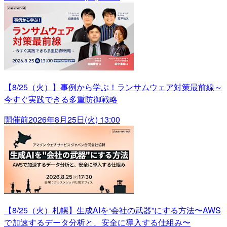
【8/25（火）】事例から学ぶ！ランサムウェア対策最前線～
今すぐ実践できる多重防御戦略
開催前
2026年8月25日(火) 13:00
【8/25（火）札幌】生成AIを“会社の武器”にする方法〜AWS
で加速するデータ分析と、安全に導入する仕組み〜