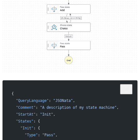
{
  "QueryLanguage"
: 
"JSONata"
,
  "Comment"
: 
"A description of my state machine"
,
  "StartAt"
: 
"Init"
,
  "States"
: {
    "Init"
: {
      "Type"
: 
"Pass"
,