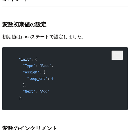
変数初期値の設定
初期値はpassステートで設定しました。
    "Init"
: {
      "Type"
: 
"Pass"
,
      "Assign"
: {
        "loop_cnt"
: 
0
      },
      "Next"
: 
"Add"
    },
変数のインクリメント