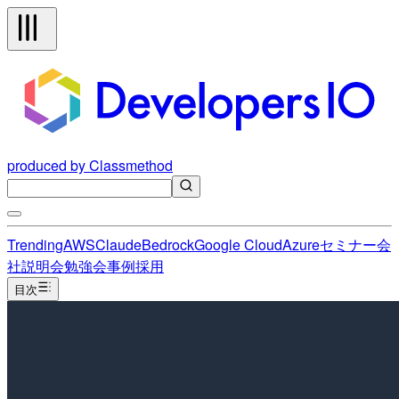
produced by Classmethod
Trending
AWS
Claude
Bedrock
Google Cloud
Azure
セミナー
会
社説明会
勉強会
事例
採用
目次