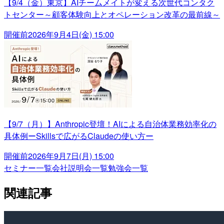
【9/4（金）東京】AIチームメイトが変える次世代コンタク
トセンター～顧客体験向上とオペレーション改革の最前線～
開催前
2026年9月4日(金) 15:00
【9/7（月）】Anthropic登壇！AIによる自治体業務効率化の
具体例ーSkillsで広がるClaudeの使い方ー
開催前
2026年9月7日(月) 15:00
セミナー一覧
会社説明会一覧
勉強会一覧
関連記事