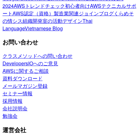
2024
AWSトレンドチェック
初心者向け
AWSテクニカルサポ
ート
AWS認定（資格）
製造業関連
ジョインブログ
くらめそ
の情シス
組織開発室の活動
デザイン
Thai
Language
Vietnamese Blog
お問い合わせ
クラスメソッドへの問い合わせ
DevelopersIOへのご意見
AWSに関するご相談
資料ダウンロード
メールマガジン登録
セミナー情報
採用情報
会社説明会
勉強会
運営会社