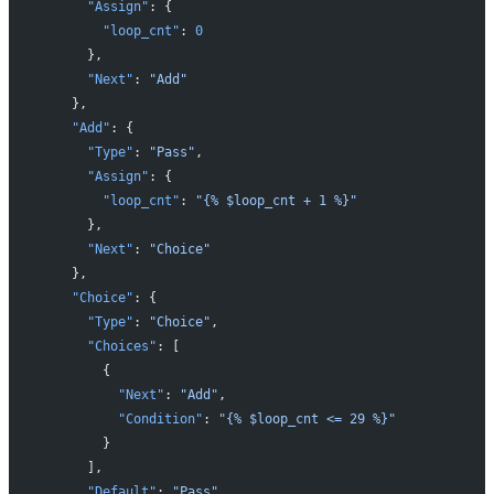
      "Assign"
: {
        "loop_cnt"
: 
0
      },
      "Next"
: 
"Add"
    },
    "Add"
: {
      "Type"
: 
"Pass"
,
      "Assign"
: {
        "loop_cnt"
: 
"{% $loop_cnt + 1 %}"
      },
      "Next"
: 
"Choice"
    },
    "Choice"
: {
      "Type"
: 
"Choice"
,
      "Choices"
: [
        {
          "Next"
: 
"Add"
,
          "Condition"
: 
"{% $loop_cnt <= 29 %}"
        }
      ],
      "Default"
: 
"Pass"