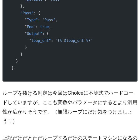
    },
    "Pass"
: {
      "Type"
: 
"Pass"
,
      "End"
: 
true
,
      "Output"
: {
        "loop_cnt"
: 
"{% $loop_cnt %}"
      }
    }
  }
}
ループを抜ける判定は今回はChoiceに不等式でハードコー
ドしていますが、ここも変数やパラメータにするとより汎用
性が広がりそうです。（無限ループにだけ気をつけましょ
う！）
上記だけだとただループするだけのステートマシンになるの