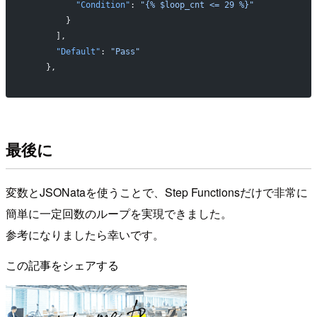
          "Condition"
: 
"{% $loop_cnt <= 29 %}"
        }
      ],
      "Default"
: 
"Pass"
    },
最後に
変数とJSONataを使うことで、Step Functionsだけで非常に
簡単に一定回数のループを実現できました。
参考になりましたら幸いです。
この記事をシェアする