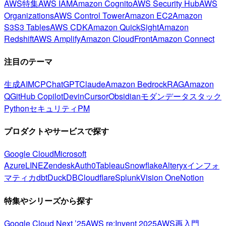
AWS特集
AWS IAM
Amazon Cognito
AWS Security Hub
AWS
Organizations
AWS Control Tower
Amazon EC2
Amazon
S3
S3 Tables
AWS CDK
Amazon QuickSight
Amazon
Redshift
AWS Amplify
Amazon CloudFront
Amazon Connect
注目のテーマ
生成AI
MCP
ChatGPT
Claude
Amazon Bedrock
RAG
Amazon
Q
GitHub Copilot
Devin
Cursor
Obsidian
モダンデータスタック
Python
セキュリティ
PM
プロダクトやサービスで探す
Google Cloud
Microsoft
Azure
LINE
Zendesk
Auth0
Tableau
Snowflake
Alteryx
インフォ
マティカ
dbt
DuckDB
Cloudflare
Splunk
Vision One
Notion
特集やシリーズから探す
Google Cloud Next ’25
AWS re:Invent 2025
AWS再入門