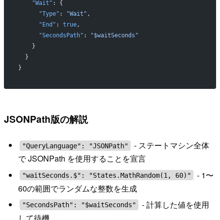
    "Wait"
: {
      "Type"
: 
"Wait"
,
      "End"
: 
true
,
      "SecondsPath"
: 
"$waitSeconds"
    }
  }
}
JSONPath版の解説
- ステートマシン全体
"QueryLanguage": "JSONPath"
で JSONPath を使用することを宣言
- 1〜
"waitSeconds.$": "States.MathRandom(1, 60)"
60の範囲でランダムな整数を生成
- 計算した値を使用
"SecondsPath": "$waitSeconds"
して待機