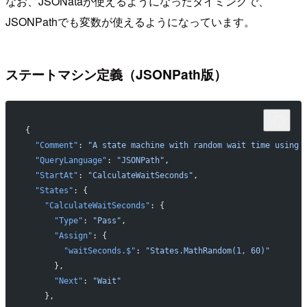
なお、JSONataが使えるようになったタイミングで、
JSONPathでも変数が使えるようになっています。
ステートマシン定義（JSONPath版）
{
  "Comment"
: 
"A state machine with random wait time using 
  "QueryLanguage"
: 
"JSONPath"
,
  "StartAt"
: 
"CalculateWaitSeconds"
,
  "States"
: {
    "CalculateWaitSeconds"
: {
      "Type"
: 
"Pass"
,
      "Assign"
: {
        "waitSeconds.$"
: 
"States.MathRandom(1, 60)"
      },
      "Next"
: 
"Wait"
    },