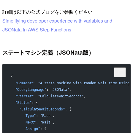
詳細は以下の公式ブログをご参照ください：
Simplifying developer experience with variables and
JSONata in AWS Step Functions
ステートマシン定義（JSONata版）
{
  "Comment"
: 
"A state machine with random wait time using 
  "QueryLanguage"
: 
"JSONata"
,
  "StartAt"
: 
"CalculateWaitSeconds"
,
  "States"
: {
    "CalculateWaitSeconds"
: {
      "Type"
: 
"Pass"
,
      "Next"
: 
"Wait"
,
      "Assign"
: {