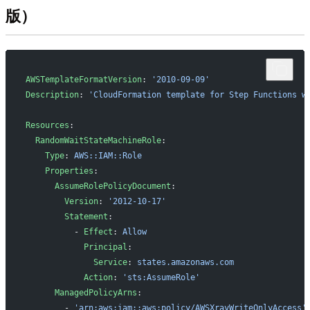
版）
AWSTemplateFormatVersion
: 
'2010-09-09'
Description
: 
'CloudFormation template for Step Functions w
Resources
:
  RandomWaitStateMachineRole
:
    Type
: 
AWS::IAM::Role
    Properties
:
      AssumeRolePolicyDocument
:
        Version
: 
'2012-10-17'
        Statement
:
          - 
Effect
: 
Allow
            Principal
:
              Service
: 
states.amazonaws.com
            Action
: 
'sts:AssumeRole'
      ManagedPolicyArns
:
        - 
'arn:aws:iam::aws:policy/AWSXrayWriteOnlyAccess'