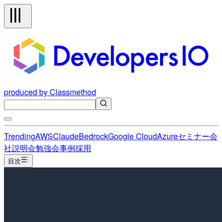
produced by Classmethod
Trending
AWS
Claude
Bedrock
Google Cloud
Azure
セミナー
会
社説明会
勉強会
事例
採用
目次