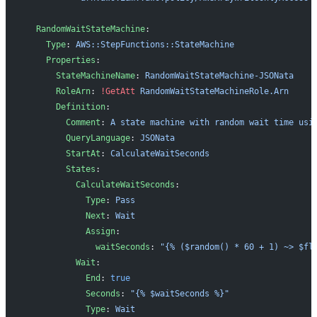
  RandomWaitStateMachine
:
    Type
: 
AWS::StepFunctions::StateMachine
    Properties
:
      StateMachineName
: 
RandomWaitStateMachine-JSONata
      RoleArn
: 
!GetAtt
 RandomWaitStateMachineRole.Arn
      Definition
:
        Comment
: 
A state machine with random wait time usi
        QueryLanguage
: 
JSONata
        StartAt
: 
CalculateWaitSeconds
        States
:
          CalculateWaitSeconds
:
            Type
: 
Pass
            Next
: 
Wait
            Assign
:
              waitSeconds
: 
"{% ($random() * 60 + 1) ~> $fl
          Wait
:
            End
: 
true
            Seconds
: 
"{% $waitSeconds %}"
            Type
: 
Wait