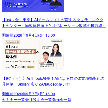
【9/4（金）東京】AIチームメイトが変える次世代コンタク
トセンター～顧客体験向上とオペレーション改革の最前線～
開催前
2026年9月4日(金) 15:00
【9/7（月）】Anthropic登壇！AIによる自治体業務効率化の
具体例ーSkillsで広がるClaudeの使い方ー
開催前
2026年9月7日(月) 15:00
セミナー一覧
会社説明会一覧
勉強会一覧