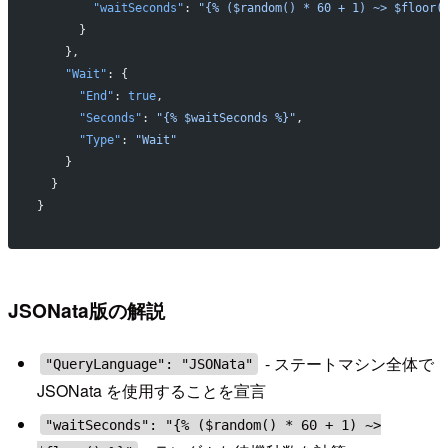
        "waitSeconds"
: 
"{% ($random() * 60 + 1) ~> $floor(
      }
    },
    "Wait"
: {
      "End"
: 
true
,
      "Seconds"
: 
"{% $waitSeconds %}"
,
      "Type"
: 
"Wait"
    }
  }
}
JSONata版の解説
- ステートマシン全体で
"QueryLanguage": "JSONata"
JSONata を使用することを宣言
"waitSeconds": "{% ($random() * 60 + 1) ~>