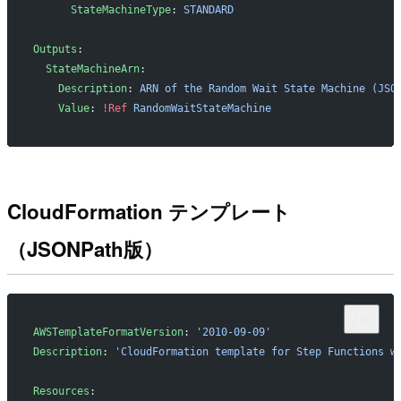
      StateMachineType
: 
STANDARD
Outputs
:
  StateMachineArn
:
    Description
: 
ARN of the Random Wait State Machine (JSO
    Value
: 
!Ref
 RandomWaitStateMachine
CloudFormation テンプレート
（JSONPath版）
AWSTemplateFormatVersion
: 
'2010-09-09'
Description
: 
'CloudFormation template for Step Functions w
Resources
: