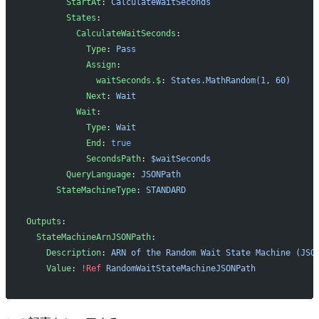
        StartAt
: 
CalculateWaitSeconds
        States
:
          CalculateWaitSeconds
:
            Type
: 
Pass
            Assign
:
              waitSeconds.$
: 
States.MathRandom(1, 60)
            Next
: 
Wait
          Wait
:
            Type
: 
Wait
            End
: 
true
            SecondsPath
: 
$waitSeconds
        QueryLanguage
: 
JSONPath
      StateMachineType
: 
STANDARD
Outputs
:
  StateMachineArnJSONPath
:
    Description
: 
ARN of the Random Wait State Machine (JSO
    Value
: 
!Ref
 RandomWaitStateMachineJSONPath