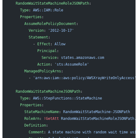
  RandomWaitStateMachineRoleJSONPath
:
    Type
: 
AWS::IAM::Role
    Properties
:
      AssumeRolePolicyDocument
:
        Version
: 
'2012-10-17'
        Statement
:
          - 
Effect
: 
Allow
            Principal
:
              Service
: 
states.amazonaws.com
            Action
: 
'sts:AssumeRole'
      ManagedPolicyArns
:
        - 
'arn:aws:iam::aws:policy/AWSXrayWriteOnlyAccess'
  RandomWaitStateMachineJSONPath
:
    Type
: 
AWS::StepFunctions::StateMachine
    Properties
:
      StateMachineName
: 
RandomWaitStateMachine-JSONPath
      RoleArn
: 
!GetAtt
 RandomWaitStateMachineRoleJSONPath.
      Definition
:
        Comment
: 
A state machine with random wait time usi