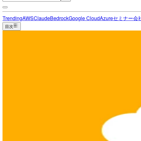
Trending
AWS
Claude
Bedrock
Google Cloud
Azure
セミナー
会
目次