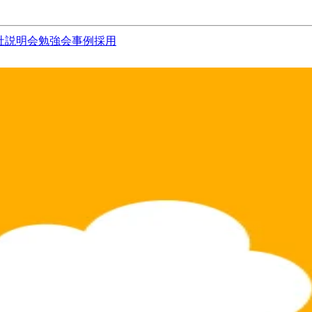
社説明会
勉強会
事例
採用