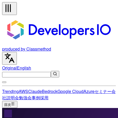
produced by Classmethod
Original
English
Trending
AWS
Claude
Bedrock
Google Cloud
Azure
セミナー
会
社説明会
勉強会
事例
採用
目次