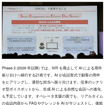
Phase 2 (2026 年以降) では、IVR を廃止して AI による用件
振り分けへ移行する計画です。AI が会話形式で顧客の用件
をヒアリングし、適切な担当へ振り分けます。従来のシナリ
オ型ボイスボットから、生成 AI による自然な会話への進化
も予定しています。オペレータ支援の面でも、リアルタイム
の会話内容から FAQ やナレッジを AI がサジェストし、後処