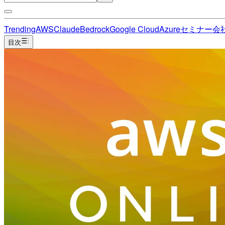
Trending
AWS
Claude
Bedrock
Google Cloud
Azure
セミナー
会
目次