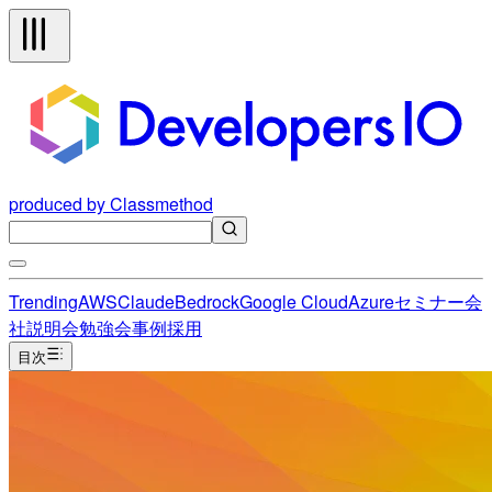
produced by Classmethod
Trending
AWS
Claude
Bedrock
Google Cloud
Azure
セミナー
会
社説明会
勉強会
事例
採用
目次