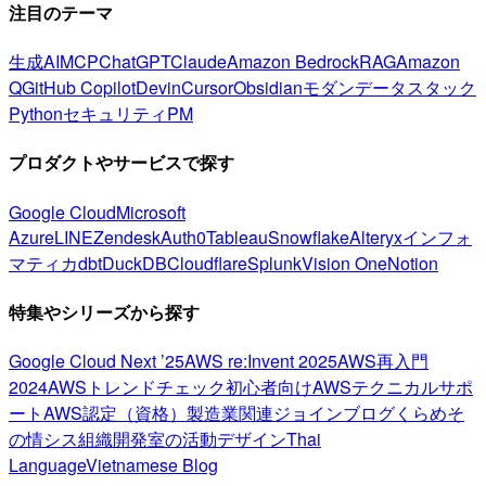
注目のテーマ
生成AI
MCP
ChatGPT
Claude
Amazon Bedrock
RAG
Amazon
Q
GitHub Copilot
Devin
Cursor
Obsidian
モダンデータスタック
Python
セキュリティ
PM
プロダクトやサービスで探す
Google Cloud
Microsoft
Azure
LINE
Zendesk
Auth0
Tableau
Snowflake
Alteryx
インフォ
マティカ
dbt
DuckDB
Cloudflare
Splunk
Vision One
Notion
特集やシリーズから探す
Google Cloud Next ’25
AWS re:Invent 2025
AWS再入門
2024
AWSトレンドチェック
初心者向け
AWSテクニカルサポ
ート
AWS認定（資格）
製造業関連
ジョインブログ
くらめそ
の情シス
組織開発室の活動
デザイン
Thai
Language
Vietnamese Blog