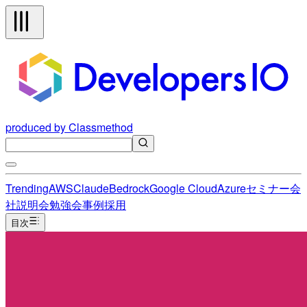
produced by Classmethod
Trending
AWS
Claude
Bedrock
Google Cloud
Azure
セミナー
会
社説明会
勉強会
事例
採用
目次