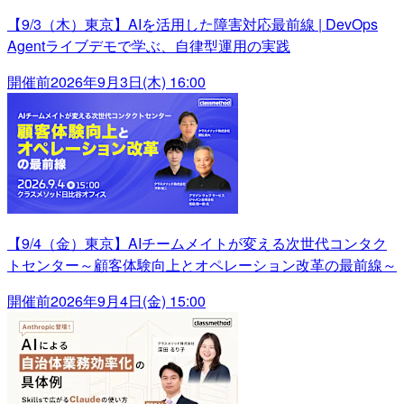
【9/3（木）東京】AIを活用した障害対応最前線 | DevOps
Agentライブデモで学ぶ、自律型運用の実践
開催前
2026年9月3日(木) 16:00
【9/4（金）東京】AIチームメイトが変える次世代コンタク
トセンター～顧客体験向上とオペレーション改革の最前線～
開催前
2026年9月4日(金) 15:00