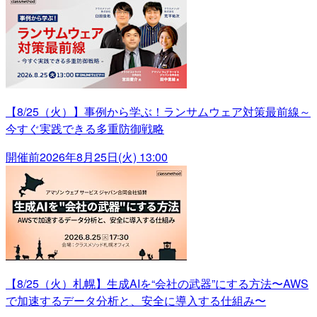
【8/25（火）】事例から学ぶ！ランサムウェア対策最前線～
今すぐ実践できる多重防御戦略
開催前
2026年8月25日(火) 13:00
【8/25（火）札幌】生成AIを“会社の武器”にする方法〜AWS
で加速するデータ分析と、安全に導入する仕組み〜