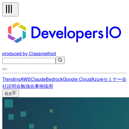
produced by Classmethod
Trending
AWS
Claude
Bedrock
Google Cloud
Azure
セミナー
会
社説明会
勉強会
事例
採用
目次