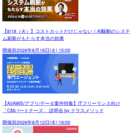
【8/18（火）】コストカットだけじゃない！AI駆動のシステ
ム刷新がもたらす本当の効果
開催前
2026年8月18日(火) 15:00
【AI/AWS/アプリ/データ案件特集】ITフリーランス向け
「CMパートナーズ」 説明会 by クラスメソッド
開催前
2026年8月12日(水) 19:00