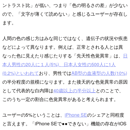
ントラスト比」が低い、つまり「色の明るさの差」が少ない
ので、「文字が薄くて読めない」と感じるユーザーが存在し
ます。
人間の色の感じ方はみな同じではなく、遺伝子の状況や疾患
などによって異なります。例えば、正常とされる人とは異
なった色に見えたり感じたりする「先天性色覚異常」は、
日
本人男性の20人に１人(5%)、日本人女性の500人に1人
(0.2%)といわれて
おり、男性では
AB型の血液型の人数(10%)
の半分程度の規模になります。また後天的な色覚異常の原因
として代表的な白内障は
40歳以上の半分以上
とのことで、
このうち一定の割合に色覚異常があると考えられます。
ユーザーの5%ということは、
iPhone SE
のシェアと同程度
と言えます。「iPhone SEで●●できない」機能の存在がiOS