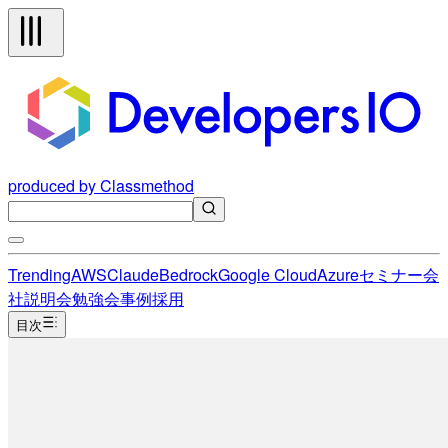
produced by Classmethod
Trending
AWS
Claude
Bedrock
Google Cloud
Azure
セミナー
会
社説明会
勉強会
事例
採用
目次