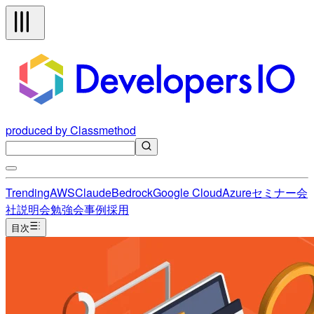
produced by Classmethod
Trending
AWS
Claude
Bedrock
Google Cloud
Azure
セミナー
会
社説明会
勉強会
事例
採用
目次