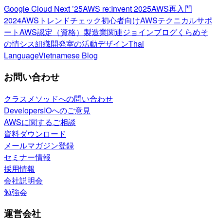
Google Cloud Next ’25
AWS re:Invent 2025
AWS再入門
2024
AWSトレンドチェック
初心者向け
AWSテクニカルサポ
ート
AWS認定（資格）
製造業関連
ジョインブログ
くらめそ
の情シス
組織開発室の活動
デザイン
Thai
Language
Vietnamese Blog
お問い合わせ
クラスメソッドへの問い合わせ
DevelopersIOへのご意見
AWSに関するご相談
資料ダウンロード
メールマガジン登録
セミナー情報
採用情報
会社説明会
勉強会
運営会社