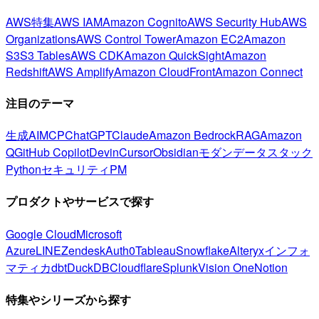
AWS特集
AWS IAM
Amazon Cognito
AWS Security Hub
AWS
Organizations
AWS Control Tower
Amazon EC2
Amazon
S3
S3 Tables
AWS CDK
Amazon QuickSight
Amazon
Redshift
AWS Amplify
Amazon CloudFront
Amazon Connect
注目のテーマ
生成AI
MCP
ChatGPT
Claude
Amazon Bedrock
RAG
Amazon
Q
GitHub Copilot
Devin
Cursor
Obsidian
モダンデータスタック
Python
セキュリティ
PM
プロダクトやサービスで探す
Google Cloud
Microsoft
Azure
LINE
Zendesk
Auth0
Tableau
Snowflake
Alteryx
インフォ
マティカ
dbt
DuckDB
Cloudflare
Splunk
Vision One
Notion
特集やシリーズから探す