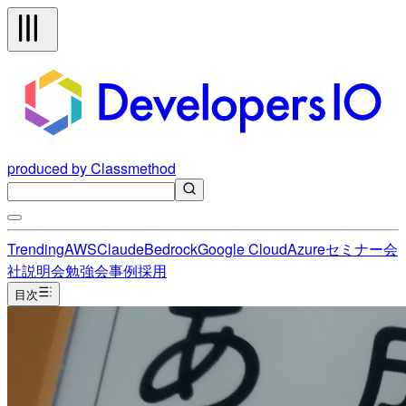
produced by Classmethod
Trending
AWS
Claude
Bedrock
Google Cloud
Azure
セミナー
会
社説明会
勉強会
事例
採用
目次