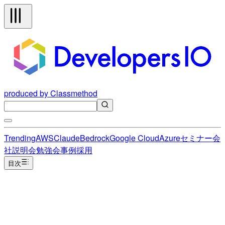
produced by Classmethod
Trending
AWS
Claude
Bedrock
Google Cloud
Azure
セミナー
会
社説明会
勉強会
事例
採用
目次