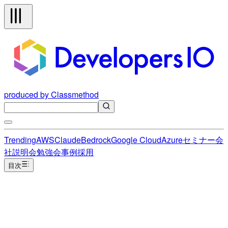
produced by Classmethod
Trending
AWS
Claude
Bedrock
Google Cloud
Azure
セミナー
会
社説明会
勉強会
事例
採用
目次