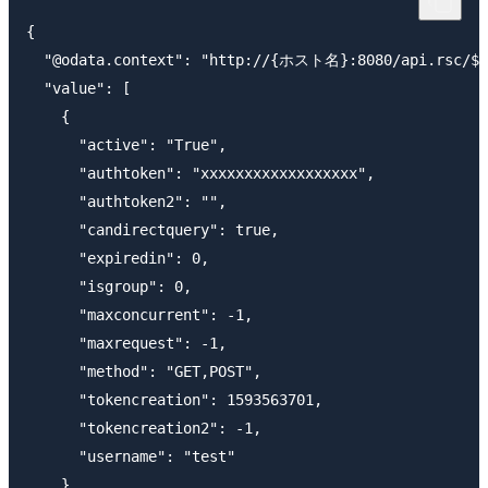
{

  "@odata.context": "http://{ホスト名}:8080/api.rsc/$me
  "value": [

    {

      "active": "True",

      "authtoken": "xxxxxxxxxxxxxxxxxx",

      "authtoken2": "",

      "candirectquery": true,

      "expiredin": 0,

      "isgroup": 0,

      "maxconcurrent": -1,

      "maxrequest": -1,

      "method": "GET,POST",

      "tokencreation": 1593563701,

      "tokencreation2": -1,

      "username": "test"

    },
