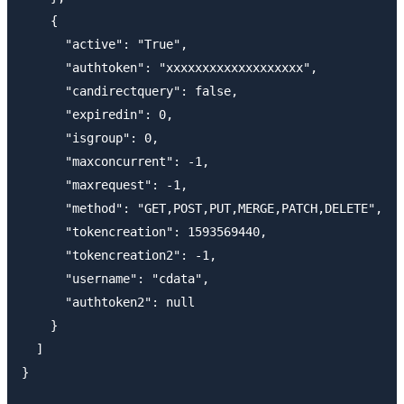
    {

      "active": "True",

      "authtoken": "xxxxxxxxxxxxxxxxxxx",

      "candirectquery": false,

      "expiredin": 0,

      "isgroup": 0,

      "maxconcurrent": -1,

      "maxrequest": -1,

      "method": "GET,POST,PUT,MERGE,PATCH,DELETE",

      "tokencreation": 1593569440,

      "tokencreation2": -1,

      "username": "cdata",

      "authtoken2": null

    }

  ]

}
