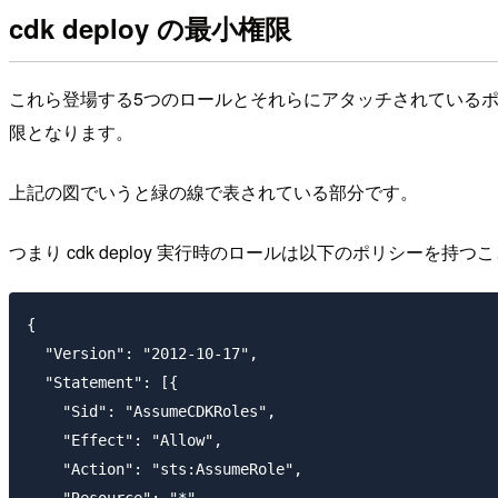
cdk deploy の最小権限
これら登場する5つのロールとそれらにアタッチされているポリ
限となります。
上記の図でいうと緑の線で表されている部分です。
つまり cdk deploy 実行時のロールは以下のポリシーを持
{

  "Version": "2012-10-17",

  "Statement": [{

    "Sid": "AssumeCDKRoles",

    "Effect": "Allow",

    "Action": "sts:AssumeRole",

    "Resource": "*",
