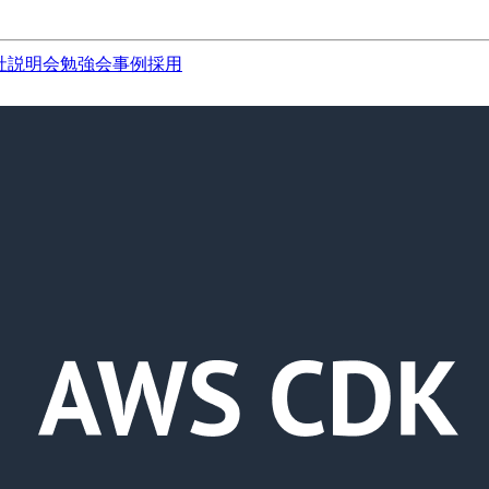
社説明会
勉強会
事例
採用