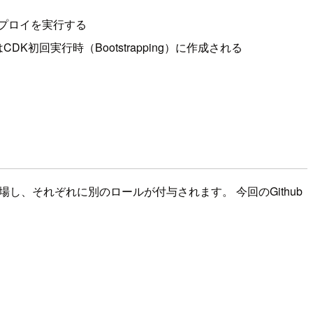
ss でデプロイを実行する
実行時（Bootstrapping）に作成される
場し、それぞれに別のロールが付与されます。 今回のGithub