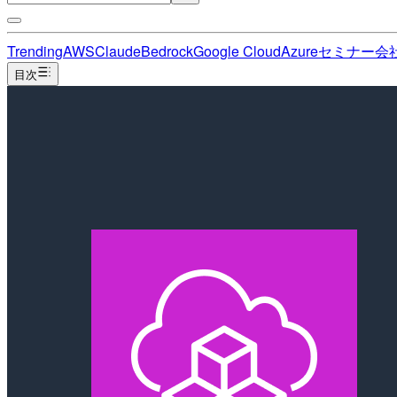
Trending
AWS
Claude
Bedrock
Google Cloud
Azure
セミナー
会
目次