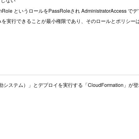
をしない
utionRole というロールをPassRoleされ AdministratorAcce
行できることが最小権限であり、そのロールとポリシーはCDK初回
テム）」とデプロイを実行する「CloudFormation」が登