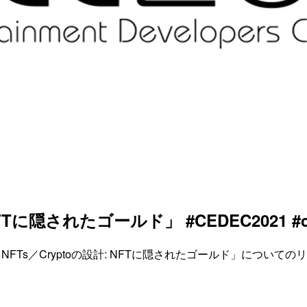
隠されたゴールド」 #CEDEC2021 #cla
en Gold of NFTs／Cryptoの設計: NFTに隠されたゴールド」につ