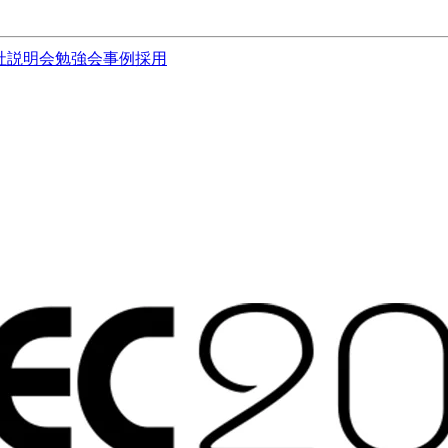
社説明会
勉強会
事例
採用