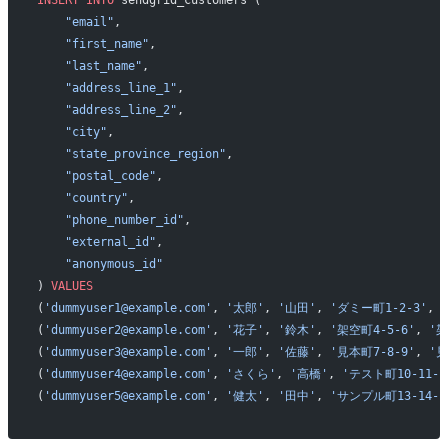
INSERT INTO
 sendgrid_customers (
    "email"
,
    "first_name"
,
    "last_name"
,
    "address_line_1"
,
    "address_line_2"
,
    "city"
,
    "state_province_region"
,
    "postal_code"
,
    "country"
,
    "phone_number_id"
,
    "external_id"
,
    "anonymous_id"
) 
VALUES
(
'dummyuser1@example.com'
, 
'太郎'
, 
'山田'
, 
'ダミー町1-2-3'
, 
(
'dummyuser2@example.com'
, 
'花子'
, 
'鈴木'
, 
'架空町4-5-6'
, 
'架
(
'dummyuser3@example.com'
, 
'一郎'
, 
'佐藤'
, 
'見本町7-8-9'
, 
'
(
'dummyuser4@example.com'
, 
'さくら'
, 
'高橋'
, 
'テスト町10-11-1
(
'dummyuser5@example.com'
, 
'健太'
, 
'田中'
, 
'サンプル町13-14-1