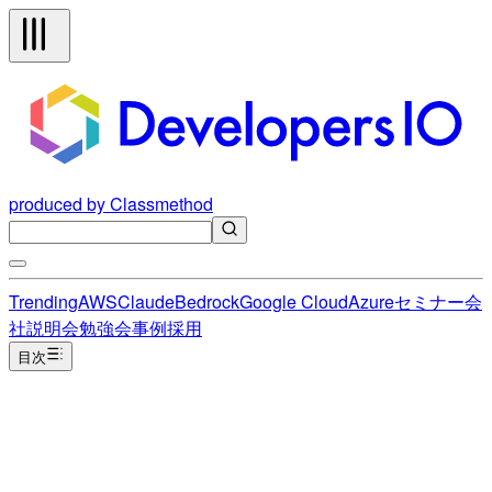
produced by Classmethod
Trending
AWS
Claude
Bedrock
Google Cloud
Azure
セミナー
会
社説明会
勉強会
事例
採用
目次