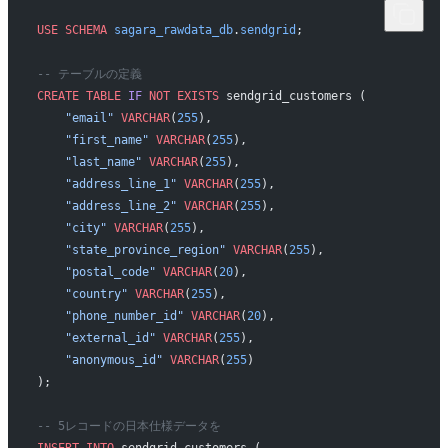
USE
 SCHEMA
 sagara_rawdata_db
.
sendgrid
;
-- テーブルの定義
CREATE
 TABLE
 IF
 NOT
 EXISTS
 sendgrid_customers (
    "email"
 VARCHAR
(
255
),
    "first_name"
 VARCHAR
(
255
),
    "last_name"
 VARCHAR
(
255
),
    "address_line_1"
 VARCHAR
(
255
),
    "address_line_2"
 VARCHAR
(
255
),
    "city"
 VARCHAR
(
255
),
    "state_province_region"
 VARCHAR
(
255
),
    "postal_code"
 VARCHAR
(
20
),
    "country"
 VARCHAR
(
255
),
    "phone_number_id"
 VARCHAR
(
20
),
    "external_id"
 VARCHAR
(
255
),
    "anonymous_id"
 VARCHAR
(
255
)
);
-- 5レコードの日本仕様データを