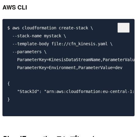
AWS CLI
$ aws cloudformation create-stack \

  --stack-name mystack \

  --template-body file://cfn_kinesis.yaml \

  --parameters \

    ParameterKey=KinesisDataStreamName,ParameterValue
    ParameterKey=Environment,ParameterValue=dev

{

    "StackId": "arn:aws:cloudformation:eu-central-1:1
}
