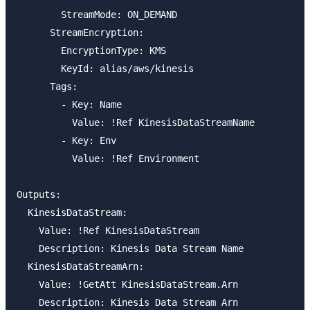
        StreamMode: ON_DEMAND

      StreamEncryption:

        EncryptionType: KMS

        KeyId: alias/aws/kinesis

      Tags:

        - Key: Name

          Value: !Ref KinesisDataStreamName

        - Key: Env

          Value: !Ref Environment

Outputs:

  KinesisDataStream:

    Value: !Ref KinesisDataStream

    Description: Kinesis Data Stream Name

  KinesisDataStreamArn:

    Value: !GetAtt KinesisDataStream.Arn
