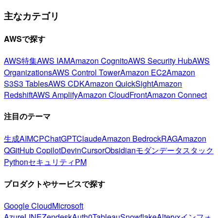
主なカテゴリ
AWSで探す
AWS特集
AWS IAM
Amazon Cognito
AWS Security Hub
AWS
Organizations
AWS Control Tower
Amazon EC2
Amazon
S3
S3 Tables
AWS CDK
Amazon QuickSight
Amazon
Redshift
AWS Amplify
Amazon CloudFront
Amazon Connect
注目のテーマ
生成AI
MCP
ChatGPT
Claude
Amazon Bedrock
RAG
Amazon
Q
GitHub Copilot
Devin
Cursor
Obsidian
モダンデータスタック
Python
セキュリティ
PM
プロダクトやサービスで探す
Google Cloud
Microsoft
Azure
LINE
Zendesk
Auth0
Tableau
Snowflake
Alteryx
インフォ