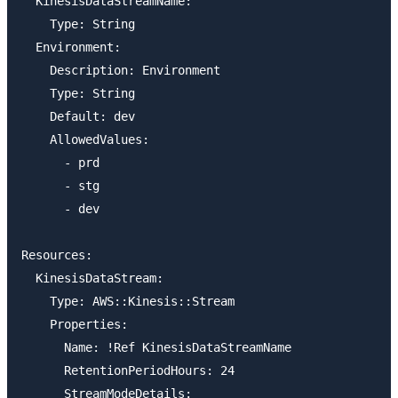
  KinesisDataStreamName:

    Type: String

  Environment:

    Description: Environment

    Type: String

    Default: dev

    AllowedValues:

      - prd

      - stg

      - dev

Resources:

  KinesisDataStream:

    Type: AWS::Kinesis::Stream

    Properties:

      Name: !Ref KinesisDataStreamName

      RetentionPeriodHours: 24

      StreamModeDetails:
