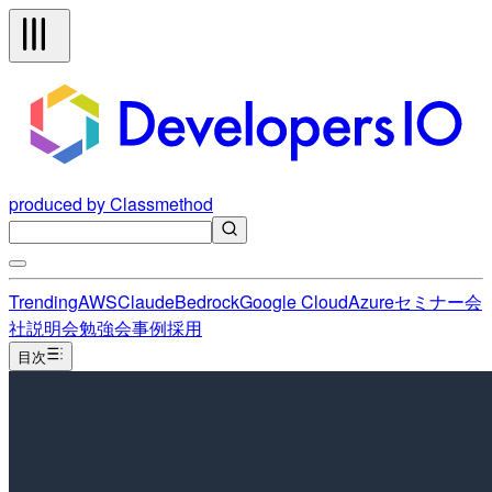
produced by Classmethod
Trending
AWS
Claude
Bedrock
Google Cloud
Azure
セミナー
会
社説明会
勉強会
事例
採用
目次