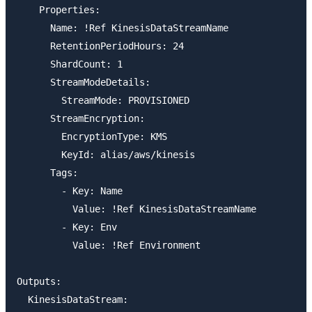
    Properties:

      Name: !Ref KinesisDataStreamName

      RetentionPeriodHours: 24

      ShardCount: 1

      StreamModeDetails:

        StreamMode: PROVISIONED

      StreamEncryption:

        EncryptionType: KMS

        KeyId: alias/aws/kinesis

      Tags:

        - Key: Name

          Value: !Ref KinesisDataStreamName

        - Key: Env

          Value: !Ref Environment

Outputs:

  KinesisDataStream:
