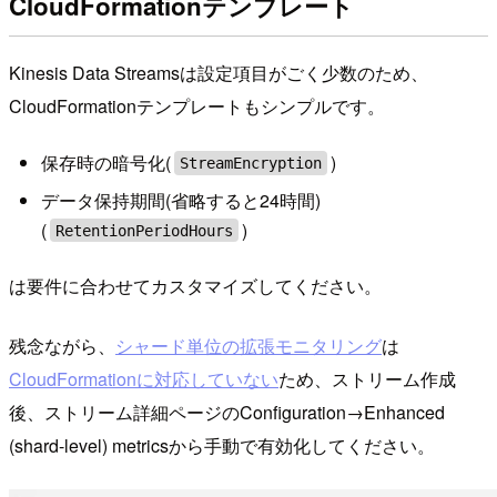
CloudFormationテンプレート
Kinesis Data Streamsは設定項目がごく少数のため、
CloudFormationテンプレートもシンプルです。
保存時の暗号化(
)
StreamEncryption
データ保持期間(省略すると24時間)
(
)
RetentionPeriodHours
は要件に合わせてカスタマイズしてください。
残念ながら、
シャード単位の拡張モニタリング
は
CloudFormationに対応していない
ため、ストリーム作成
後、ストリーム詳細ページのConfiguration→Enhanced
(shard-level) metricsから手動で有効化してください。