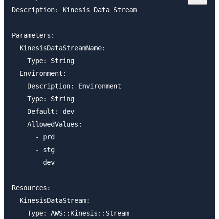
Description: Kinesis Data Stream

Parameters:

  KinesisDataStreamName:

    Type: String

  Environment:

    Description: Environment

    Type: String

    Default: dev

    AllowedValues:

      - prd

      - stg

      - dev

Resources:

  KinesisDataStream:

    Type: AWS::Kinesis::Stream
