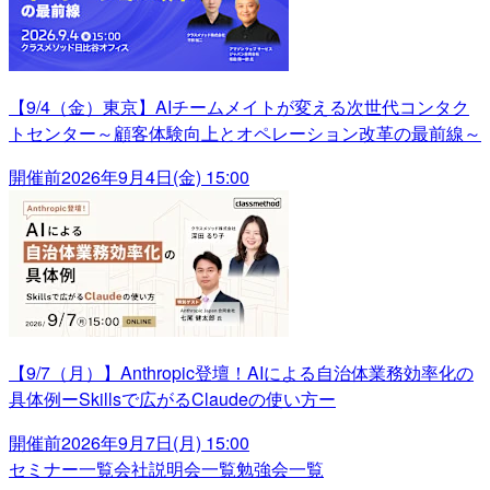
【9/4（金）東京】AIチームメイトが変える次世代コンタク
トセンター～顧客体験向上とオペレーション改革の最前線～
開催前
2026年9月4日(金) 15:00
【9/7（月）】Anthropic登壇！AIによる自治体業務効率化の
具体例ーSkillsで広がるClaudeの使い方ー
開催前
2026年9月7日(月) 15:00
セミナー一覧
会社説明会一覧
勉強会一覧