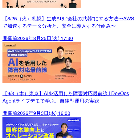
【8/25（火）札幌】生成AIを“会社の武器”にする方法〜AWS
で加速するデータ分析と、安全に導入する仕組み〜
開催前
2026年8月25日(火) 17:30
【9/3（木）東京】AIを活用した障害対応最前線 | DevOps
Agentライブデモで学ぶ、自律型運用の実践
開催前
2026年9月3日(木) 16:00