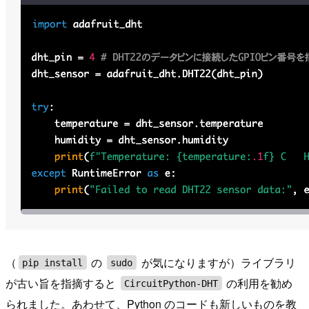
（
の
が気になりますが）ライブラリ
pip install
sudo
が古い旨を指摘すると
の利用を勧め
CircuitPython-DHT
られました。あわせて、Python のコードも新しいものを教