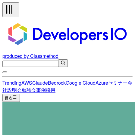
produced by Classmethod
Trending
AWS
Claude
Bedrock
Google Cloud
Azure
セミナー
会
社説明会
勉強会
事例
採用
目次