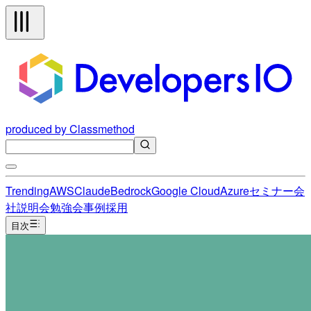
produced by Classmethod
Trending
AWS
Claude
Bedrock
Google Cloud
Azure
セミナー
会
社説明会
勉強会
事例
採用
目次