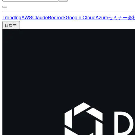
Trending
AWS
Claude
Bedrock
Google Cloud
Azure
セミナー
会
目次