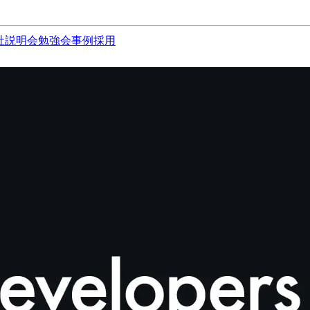
社説明会
勉強会
事例
採用