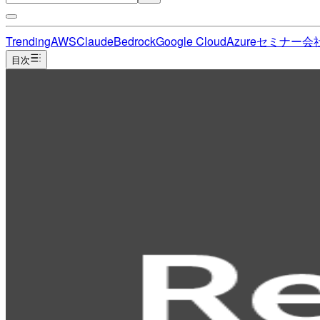
Trending
AWS
Claude
Bedrock
Google Cloud
Azure
セミナー
会
目次