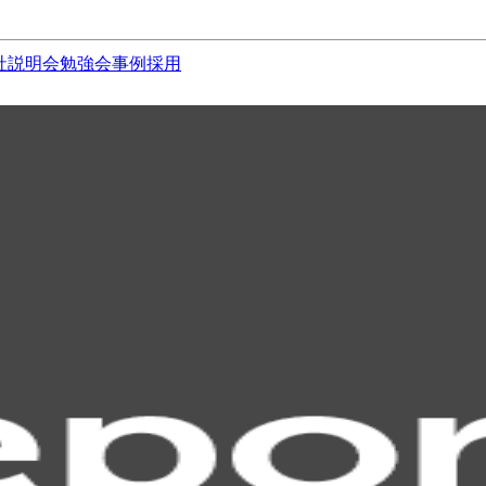
社説明会
勉強会
事例
採用