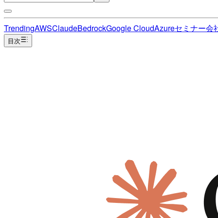
Trending
AWS
Claude
Bedrock
Google Cloud
Azure
セミナー
会
目次