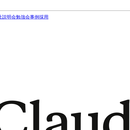
社説明会
勉強会
事例
採用