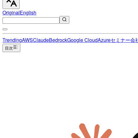
Original
English
Trending
AWS
Claude
Bedrock
Google Cloud
Azure
セミナー
会
目次