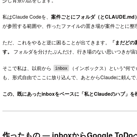
少し背景の話をします。
私はClaude Codeを、
案件ごとにフォルダ（とCLAUDE.m
が参照する範囲や、作ったファイルの置き場が案件ごとに整
ただ、これをやると逆に困ることが出てきます。
「まだどの
す。
フォルダを分けたぶんだけ、行き場のない思いつきが宙
そこで私は、以前から
（インボックス）という"何で
inbox
も、形式自由でここに放り込んで、あとからClaudeに頼
この、既にあったinboxをベースに「私とClaudeのハブ」
作ったもの ― inboxからGoogle ToDo