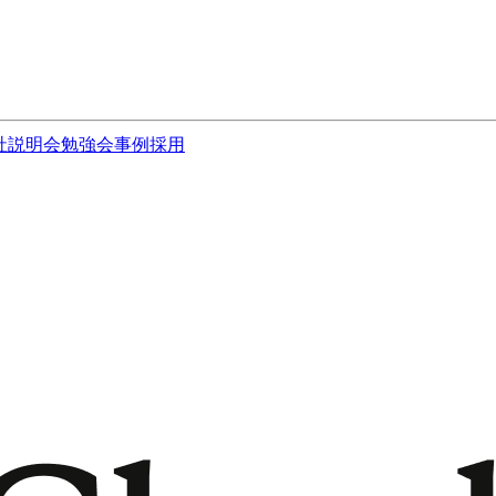
社説明会
勉強会
事例
採用