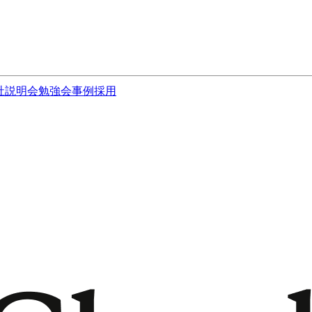
社説明会
勉強会
事例
採用