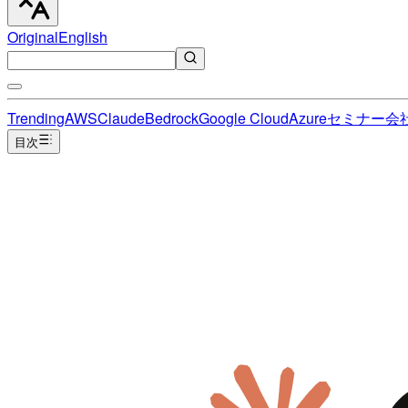
Original
English
Trending
AWS
Claude
Bedrock
Google Cloud
Azure
セミナー
会
目次