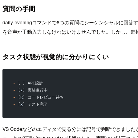
質問の手間
daily-eveningコマンドで6つの質問にシーケンシャ
を音声か手動入力しなければいけませんでした。しかし、進
タスク状態が視覚的に分かりにくい
-
 [ ] API設計
-
 [
/
] 実装進行中
-
 [
R
] コードレビュー待ち
-
 [
x
] テスト完了
VS Codeなどのエディタで見る分には記号で判断できまし