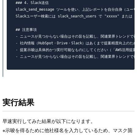
### 4. Slack送信

slack_send_message ツールを使い、上記レポートを自分自身（ユーザー
Slackユーザー検索には slack_search_users で "xxxxx" ま
## 注意事項

- ニュースが見つからない場合はその旨を記載し、関連業界トレンドで補
- 社内情報（HubSpot・Drive・Slack）はあくまで提案精度向
- 提案示唆は具体的かつ実行可能なものにしてください（「AWS活用提案
実行結果
早速実行してみた結果が以下になります。
※示唆を得るために他社様名を入力しているため、マスク箇