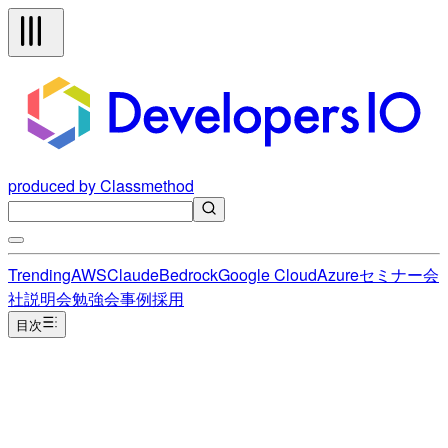
produced by Classmethod
Trending
AWS
Claude
Bedrock
Google Cloud
Azure
セミナー
会
社説明会
勉強会
事例
採用
目次