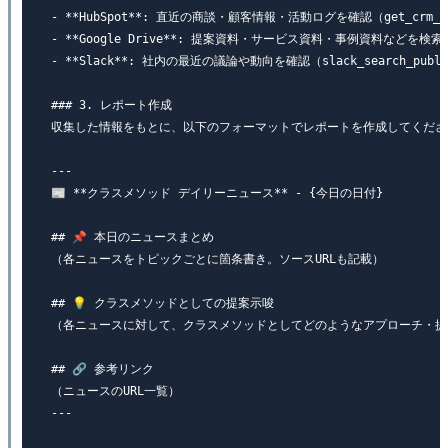
- **HubSpot**: 直近の商談・顧客情報・活動ログを確認（get_crm_obj
- **Google Drive**: 提案資料・サービス資料・事例資料などを検
- **Slack**: 社内の最近の議論や動向を確認（slack_search_p
### 3. レポート作成

収集した情報をもとに、以下のフォーマットでレポートを作成してください
---

📰 **クラスメソッド デイリーニュース** - {今日の日付}

## 📌 本日のニュースまとめ

（各ニュースをトピックごとに箇条書き。ソースURLも記載）

## 💡 クラスメソッドとしての提案示唆

（各ニュースに対して、クラスメソッドとしてどのようなアプローチ・提案・サ
## 🔗 参考リンク

（ニュースのURL一覧）

---
