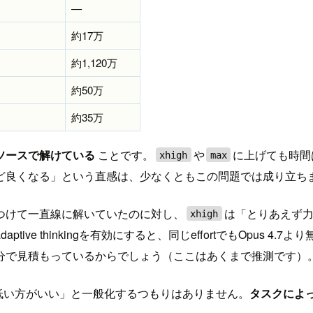
—
約17万
約1,120万
約50万
約35万
ソースで解けている
ことです。
や
に上げても時間
xhigh
max
ど良くなる」という直感は、少なくともこの問題では成り立ち
つけて一直線に解いていたのに対し、
は「とりあえず
xhigh
ve thinkingを有効にすると、同じeffortでもOpus 
分で見積もっているからでしょう（ここはあくまで推測です）
tは低い方がいい」と一般化するつもりはありません。
タスクによ