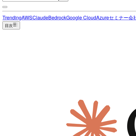
Trending
AWS
Claude
Bedrock
Google Cloud
Azure
セミナー
会
目次