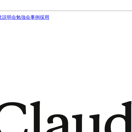
社説明会
勉強会
事例
採用