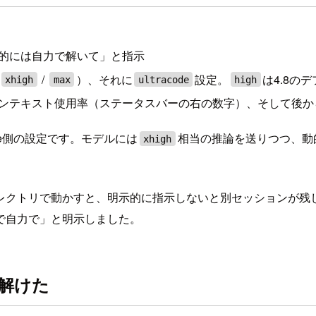
）
本的には自力で解いて」と指示
/
）、それに
設定。
は4.8の
xhigh
max
ultracode
high
コンテキスト使用率（ステータスバーの右の数字）、そして後
Code側の設定です。モデルには
相当の推論を送りつつ、動
xhigh
レクトリで動かすと、明示的に指示しないと別セッションが残
で自力で」と明示しました。
で解けた