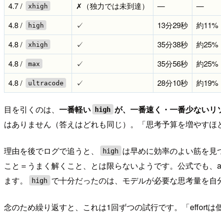
4.7 /
✗（独力では未到達）
—
—
xhigh
4.8 /
✓
13分29秒
約11%
high
4.8 /
✓
35分38秒
約25%
xhigh
4.8 /
✓
35分56秒
約25%
max
4.8 /
✓
28分10秒
約19%
ultracode
目を引くのは、
一番軽い
が、一番速く・一番少ないリ
high
はありません（答えはどれも同じ）。「思考予算を増やすほ
理由を後でログで追うと、
は早めに効率のよい筋を見
high
こと＝うまく解くこと、とは限らないようです。公式でも、adapti
ます。
で十分だったのは、モデルが必要な思考量を自
high
念のため繰り返すと、これは1回ずつの試行です。「effor