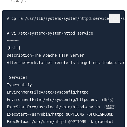
# cp -a /usr/lib/systemd/system/httpd.service /etc/sy
# vi /etc/systemd/system/httpd.service

〜〜〜

[Unit]

Description=The Apache HTTP Server

After=network.target remote-fs.target nss-lookup.targ
[Service]

Type=notify

EnvironmentFile=/etc/sysconfig/httpd

EnvironmentFile=/etc/sysconfig/httpd-env （追記）

ExecStartPre=/usr/local/sbin/httpd-env.sh （追記）

ExecStart=/usr/sbin/httpd $OPTIONS -DFOREGROUND

ExecReload=/usr/sbin/httpd $OPTIONS -k graceful
