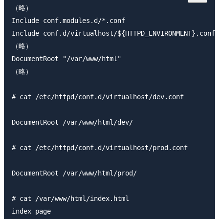
（略）

Include conf.modules.d/*.conf

Include conf.d/virtualhost/${HTTPD_ENVIRONMENT}.conf

（略）

DocumentRoot "/var/www/html"

（略）

# cat /etc/httpd/conf.d/virtualhost/dev.conf

DocumentRoot /var/www/html/dev/

# cat /etc/httpd/conf.d/virtualhost/prod.conf

DocumentRoot /var/www/html/prod/

# cat /var/www/html/index.html

index page
