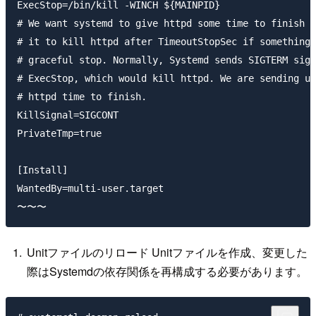
ExecStop=/bin/kill -WINCH ${MAINPID}

# We want systemd to give httpd some time to finish g
# it to kill httpd after TimeoutStopSec if something 
# graceful stop. Normally, Systemd sends SIGTERM sign
# ExecStop, which would kill httpd. We are sending us
# httpd time to finish.

KillSignal=SIGCONT

PrivateTmp=true

[Install]

WantedBy=multi-user.target

Unitファイルのリロード Unitファイルを作成、変更した
際はSystemdの依存関係を再構成する必要があります。