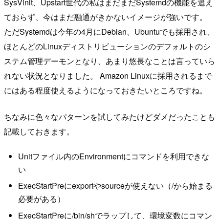
SysVinit、Upstart世代の私はまだまだSystemdの機能を追え
ておらず、今はまだ融通がきかないイメージが強いです。
ただSystemdは今年の4月にDebian、Ubuntuでも採用され、
ほとんどのLinuxディストリビューションのデフォルトのシ
ステム管理デーモンとなり、あまり悠長なことは言っていら
れない状況となりました。 Amazon Linuxに採用されるまで
にはある程度使えるようになっておきたいところですね。
ちなみに色々なパターンを試してみたけどダメだったことも
記載しておきます。
Unitファイル内のEnvironmentにコマンドを利用できな
い
ExecStartPreにexportやsourceが使えない（/から始まる
必要がある）
ExecStartPreに/bin/shでラップして、環境変数にコマン