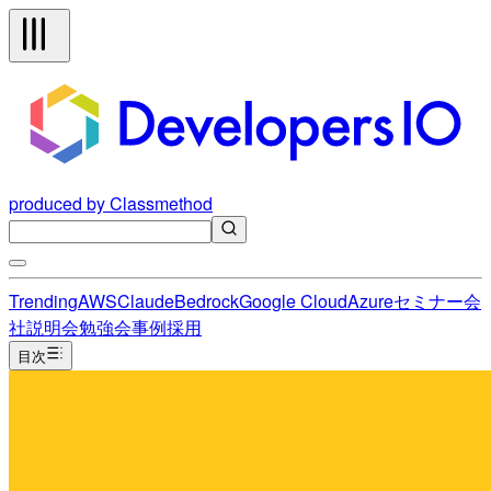
produced by Classmethod
Trending
AWS
Claude
Bedrock
Google Cloud
Azure
セミナー
会
社説明会
勉強会
事例
採用
目次