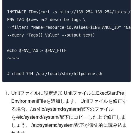
INSTANCE_ID=$(curl -s http://169.254.169.254/latest/m
ENV_TAG=$(aws ec2 describe-tags \

--filters "Name=resource-id,Values=$INSTANCE_ID" "Nam
--query "Tags[].Value" --output text)

echo $ENV_TAG > $ENV_FILE

〜〜〜

Unitファイルに設定追加 UnitファイルにExecStartPre、
EnvironmentFileを追加します。 Unitファイルを修正す
る場合、/usr/lib/systemd/system/配下のファイル
を/etc/systemd/system/配下にコピーした上で修正しま
しょう。 /etc/systemd/system/配下が優先的に読み込ま
れます。