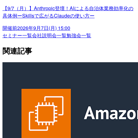
【9/7（月）】Anthropic登壇！AIによる自治体業務効率化の
具体例ーSkillsで広がるClaudeの使い方ー
開催前
2026年9月7日(月) 15:00
セミナー一覧
会社説明会一覧
勉強会一覧
関連記事