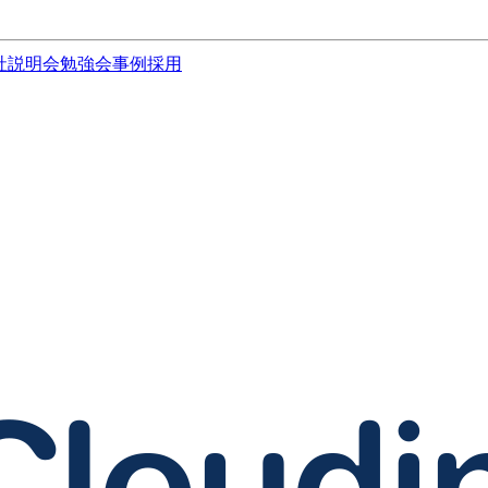
社説明会
勉強会
事例
採用