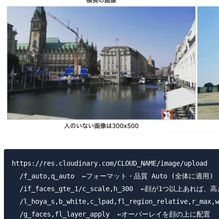
https://res.cloudinary.com/CLOUD_NAME/image/upload

  /f_auto,q_auto  ←フォーマット・品質 Auto (全体に適用)

  /if_faces_gte_1/c_scale,h_300  ←顔が1つ以上あれば、
  /l_hoya_s,b_white,c_lpad,fl_region_relative,r_max,w
  /g_faces,fl_layer_apply  ←オーバーレイを顔の上に配置
