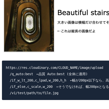
https://res.cloudinary.com/CLOUD_NAME/image/upload

  /q_auto:best　←品質 Auto:best (全体に適用)

  /if_w_lt_200,c_lpad,w_200,h_h  ←幅が200px以
  /if_else,c_scale,w_200  ←そうでなければ、幅200pxとな