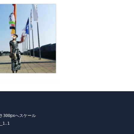
高さ300pxへスケール

_1.1
