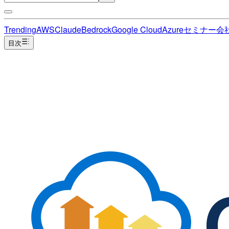
Trending
AWS
Claude
Bedrock
Google Cloud
Azure
セミナー
会
目次