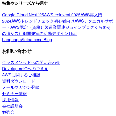
特集やシリーズから探す
Google Cloud Next ’25
AWS re:Invent 2025
AWS再入門
2024
AWSトレンドチェック
初心者向け
AWSテクニカルサポ
ート
AWS認定（資格）
製造業関連
ジョインブログ
くらめそ
の情シス
組織開発室の活動
デザイン
Thai
Language
Vietnamese Blog
お問い合わせ
クラスメソッドへの問い合わせ
DevelopersIOへのご意見
AWSに関するご相談
資料ダウンロード
メールマガジン登録
セミナー情報
採用情報
会社説明会
勉強会