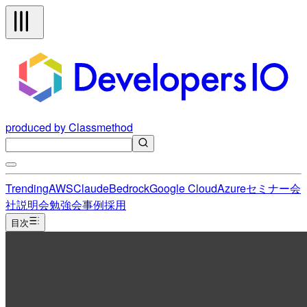
produced by Classmethod
Trending
AWS
Claude
Bedrock
Google Cloud
Azure
セミナー
会
社説明会
勉強会
事例
採用
目次