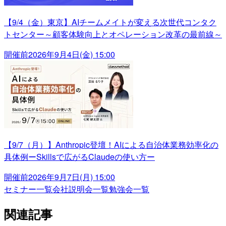
【9/4（金）東京】AIチームメイトが変える次世代コンタク
トセンター～顧客体験向上とオペレーション改革の最前線～
開催前
2026年9月4日(金) 15:00
【9/7（月）】Anthropic登壇！AIによる自治体業務効率化の
具体例ーSkillsで広がるClaudeの使い方ー
開催前
2026年9月7日(月) 15:00
セミナー一覧
会社説明会一覧
勉強会一覧
関連記事